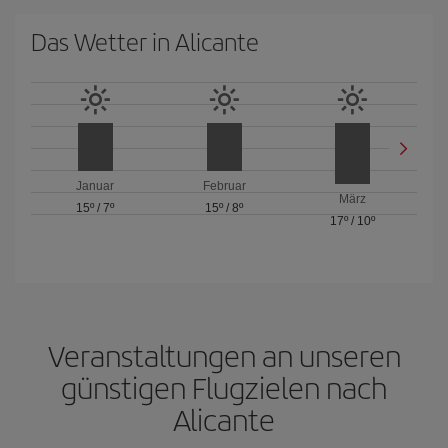
Das Wetter in Alicante
Januar
Februar
März
15º
/
7º
15º
/
8º
17º
/
10º
Veranstaltungen an unseren
günstigen Flugzielen nach
Alicante