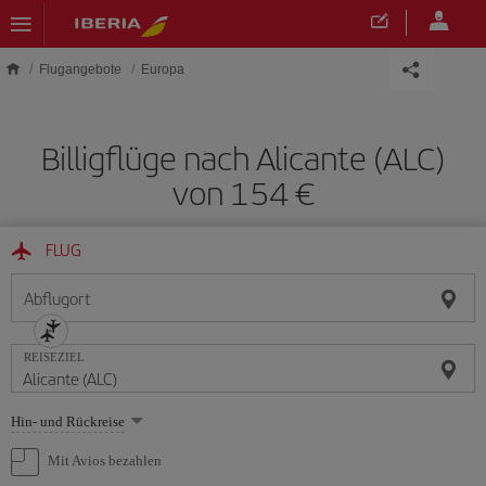
Skip to main content
Flugangebote
Europa
Billigflüge nach Alicante (ALC)
von 154 €
FLUG
Abflugort
REISEZIEL
Wählen
Hin- und Rückreise
Sie
eine
Mit Avios bezahlen
Option