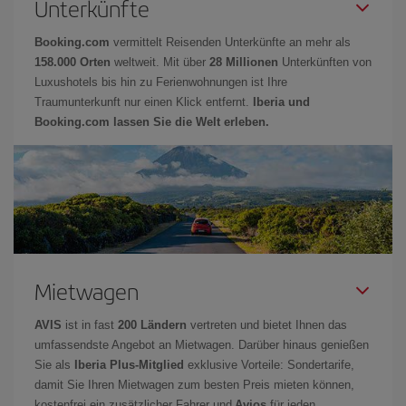
Unterkünfte
Booking.com
vermittelt Reisenden Unterkünfte an mehr als
158.000 Orten
weltweit. Mit über
28 Millionen
Unterkünften von
Luxushotels bis hin zu Ferienwohnungen ist Ihre
Traumunterkunft nur einen Klick entfernt.
Iberia und
Booking.com lassen Sie die Welt erleben.
Mietwagen
AVIS
ist in fast
200 Ländern
vertreten und bietet Ihnen das
umfassendste Angebot an Mietwagen. Darüber hinaus genießen
Sie als
Iberia Plus-Mitglied
exklusive Vorteile: Sondertarife,
damit Sie Ihren Mietwagen zum besten Preis mieten können,
kostenfrei ein zusätzlicher Fahrer und
Avios
für jeden