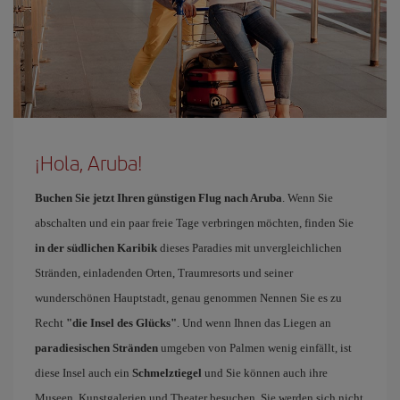
¡Hola, Aruba!
Buchen Sie jetzt Ihren günstigen Flug nach Aruba
. Wenn Sie
abschalten und ein paar freie Tage verbringen möchten, finden Sie
in der südlichen Karibik
dieses Paradies mit unvergleichlichen
Stränden, einladenden Orten, Traumresorts und seiner
wunderschönen Hauptstadt, genau genommen Nennen Sie es zu
Recht
"die Insel des Glücks"
. Und wenn Ihnen das Liegen an
paradiesischen Stränden
umgeben von Palmen wenig einfällt, ist
diese Insel auch ein
Schmelztiegel
und Sie können auch ihre
Museen, Kunstgalerien und Theater besuchen. Sie werden sich nicht