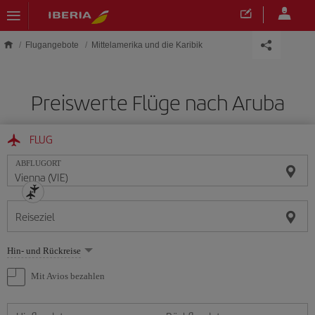
Skip to main content
Flugangebote
Mittelamerika und die Karibik
Preiswerte Flüge nach Aruba
FLUG
ABFLUGORT
Reiseziel
Wählen
Hin- und Rückreise
Sie
eine
Mit Avios bezahlen
Option