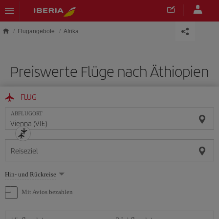
Skip to main content
Flugangebote
Afrika
Preiswerte Flüge nach Äthiopien
FLUG
ABFLUGORT
Reiseziel
Wählen
Hin- und Rückreise
Sie
eine
Mit Avios bezahlen
Option