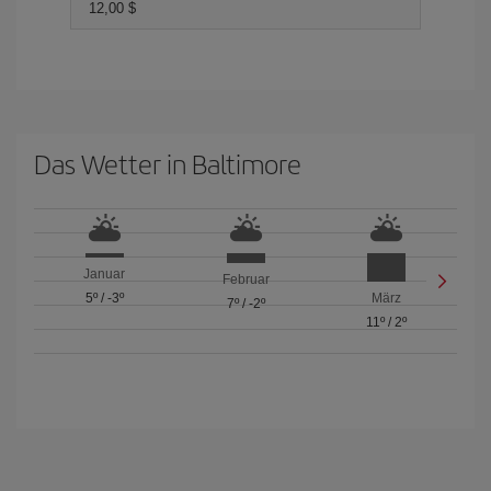
12,00 $
Das Wetter in Baltimore
Januar
Februar
5º
/
-3º
März
7º
/
-2º
11º
/
2º