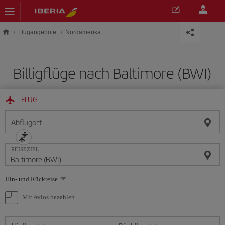
Skip to main content
Flugangebote
Nordamerika
Billigflüge nach Baltimore (BWI)
FLUG
Abflugort
REISEZIEL
Wählen
Hin- und Rückreise
Sie
eine
Mit Avios bezahlen
Option