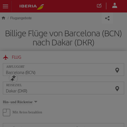
Skip to main content
Flugangebote
Billige Flüge von Barcelona (BCN)
nach Dakar (DKR)
FLUG
ABFLUGORT
REISEZIEL
Wählen
Hin- und Rückreise
Sie
eine
Mit Avios bezahlen
Option