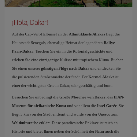
¡Hola, Dakar!
Auf der Cap-Vert-Halbinsel an der
Atlantikküste Afrikas
liegt die
Hauptstadt Senegals, ehemalige Heimat der legendären
Rallye
Paris-Dakar
. Tauchen Sie ein in die Kolonialgeschichte und
erleben Sie eine einzigartige Kulisse mit tropischem Klima. Buchen
Sie einen unserer
günstigen Flüge nach Dakar
und entdecken Sie
die pulsierenden Straßenmärkte der Stadt. Der
Kermel-Markt
ist
einer der wichtigsten Orte in Dakar, sehr geschäftig und bunt.
Besuchen Sie unbedingt die
Große Moschee von Dakar
, das
IFAN-
Museum für afrikanische Kunst
und vor allem die
Insel Gorée
. Sie
liegt 3 km von der Stadt entfernt und wurde von der Unesco zum
Weltkulturerbe
erklärt. Diese paradiesische Enklave ist reich an
Historie und bietet Ihnen neben der Schönheit der Natur auch die