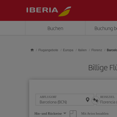
Skip to main content
Buchen
Buchung b
Flugangebote
Europa
Italien
Florenz
Barcelo
Billige 
ABFLUGORT
REISEZIEL
Wählen
Mit Avios bezahlen
Hin- und Rückreise