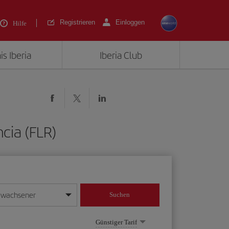
Registrieren
Einloggen
Hilfe
is Iberia
Iberia Club
cia (FLR)
rwachsener
Suchen
in
mat Tag/Monat/Jahr ein
Günstiger Tarif