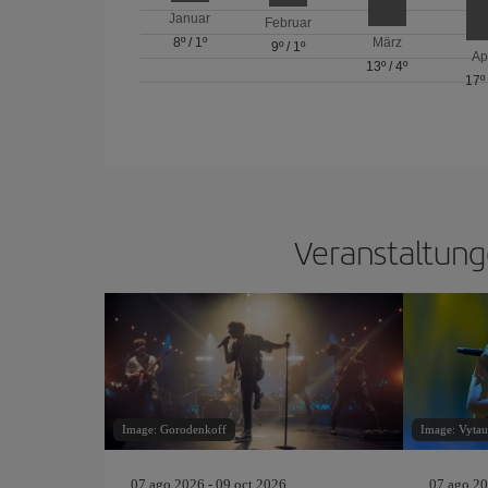
Januar
Februar
8º
/
1º
März
9º
/
1º
Ap
13º
/
4º
17º
Veranstaltung
Image: Gorodenkoff
Image: Vytaut
07 ago 2026 - 09 oct 2026
07 ago 20