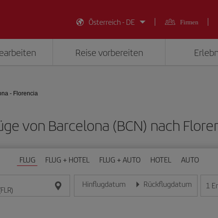
Österreich - DE
Firmen
earbeiten
Reise vorbereiten
Erlebn
na - Florencia
Flüge von Barcelona (BCN) nach Floren
FLUG
FLUG + HOTEL
FLUG + AUTO
HOTEL
AUTO
Hinflugdatum
Rückflugdatum
1
E
Geben Sie das Datum im Format Tag/Monat/Jahr e
Geben Sie das Datum im For