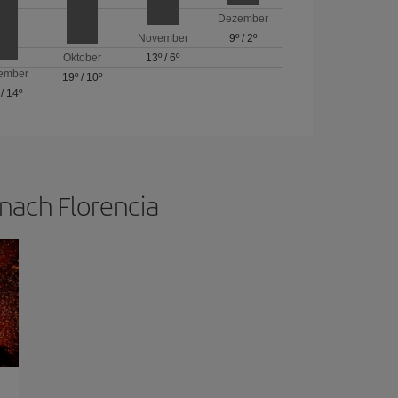
Dezember
November
9º
/
2º
Oktober
13º
/
6º
ember
19º
/
10º
/
14º
nach Florencia