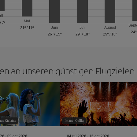
ril
Mai
/
7º
Sept
Juni
Juli
August
21º
/
11º
24º
26º
/
15º
29º
/
18º
29º
/
18º
en an unseren günstigen Flugzielen 
as Kielaitis
Image: Gallks
26 - 09 oct 2026
04 jul 2026 - 16 oct 2026