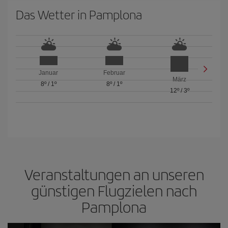
Das Wetter in Pamplona
Januar
Februar
März
8º
/
1º
8º
/
1º
12º
/
3º
Veranstaltungen an unseren
günstigen Flugzielen nach
Pamplona