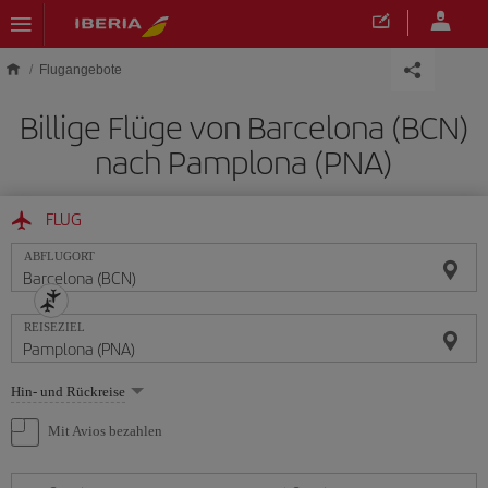
Skip to main content
Flugangebote
Billige Flüge von Barcelona (BCN)
nach Pamplona (PNA)
FLUG
ABFLUGORT
REISEZIEL
Wählen
Hin- und Rückreise
Sie
eine
Mit Avios bezahlen
Option