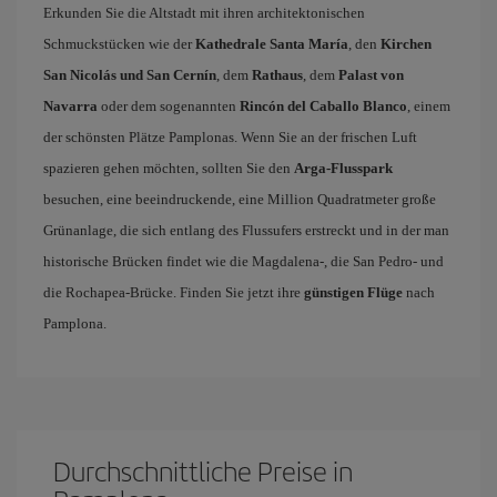
Erkunden Sie die Altstadt mit ihren architektonischen
Schmuckstücken wie der
Kathedrale Santa María
, den
Kirchen
San Nicolás und San Cernín
, dem
Rathaus
, dem
Palast von
Navarra
oder dem sogenannten
Rincón del Caballo Blanco
, einem
der schönsten Plätze Pamplonas. Wenn Sie an der frischen Luft
spazieren gehen möchten, sollten Sie den
Arga-Flusspark
besuchen, eine beeindruckende, eine Million Quadratmeter große
Grünanlage, die sich entlang des Flussufers erstreckt und in der man
historische Brücken findet wie die Magdalena-, die San Pedro- und
die Rochapea-Brücke. Finden Sie jetzt ihre
günstigen Flüge
nach
Pamplona.
Durchschnittliche Preise in