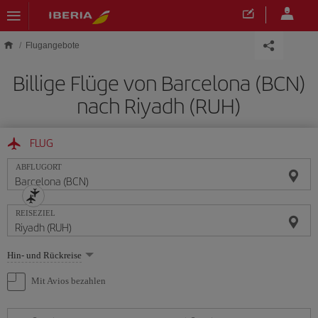
Skip to main content
Flugangebote
Billige Flüge von Barcelona (BCN)
nach Riyadh (RUH)
FLUG
ABFLUGORT
REISEZIEL
Wählen
Hin- und Rückreise
Sie
eine
Mit Avios bezahlen
Option