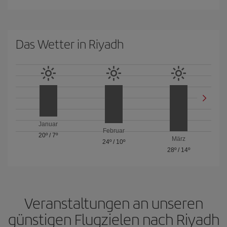
Das Wetter in Riyadh
Januar
Februar
20º
/
7º
März
24º
/
10º
28º
/
14º
Veranstaltungen an unseren
günstigen Flugzielen nach Riyadh