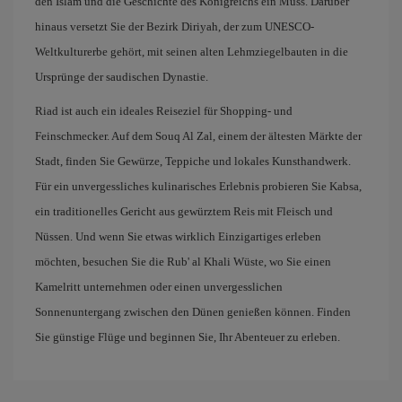
den Islam und die Geschichte des Königreichs ein Muss. Darüber
hinaus versetzt Sie der Bezirk Diriyah, der zum UNESCO-
Weltkulturerbe gehört, mit seinen alten Lehmziegelbauten in die
Ursprünge der saudischen Dynastie.
Riad ist auch ein ideales Reiseziel für Shopping- und
Feinschmecker. Auf dem Souq Al Zal, einem der ältesten Märkte der
Stadt, finden Sie Gewürze, Teppiche und lokales Kunsthandwerk.
Für ein unvergessliches kulinarisches Erlebnis probieren Sie Kabsa,
ein traditionelles Gericht aus gewürztem Reis mit Fleisch und
Nüssen. Und wenn Sie etwas wirklich Einzigartiges erleben
möchten, besuchen Sie die Rub' al Khali Wüste, wo Sie einen
Kamelritt unternehmen oder einen unvergesslichen
Sonnenuntergang zwischen den Dünen genießen können. Finden
Sie günstige Flüge und beginnen Sie, Ihr Abenteuer zu erleben.