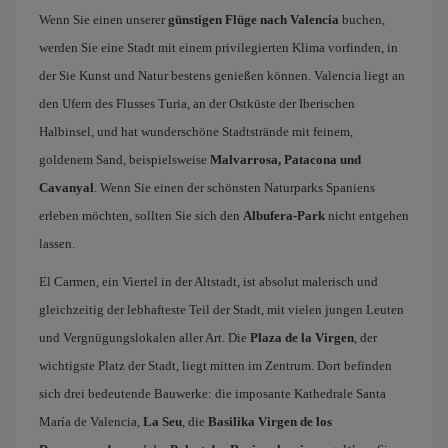
Wenn Sie einen unserer
günstigen Flüge nach Valencia
buchen,
werden Sie eine Stadt mit einem privilegierten Klima vorfinden, in
der Sie Kunst und Natur bestens genießen können. Valencia liegt an
den Ufern des Flusses Turia, an der Ostküste der Iberischen
Halbinsel, und hat wunderschöne Stadtstrände mit feinem,
goldenem Sand, beispielsweise
Malvarrosa, Patacona und
Cavanyal
. Wenn Sie einen der schönsten Naturparks Spaniens
erleben möchten, sollten Sie sich den
Albufera-Park
nicht entgehen
lassen.
El Carmen, ein Viertel in der Altstadt, ist absolut malerisch und
gleichzeitig der lebhafteste Teil der Stadt, mit vielen jungen Leuten
und Vergnügungslokalen aller Art. Die
Plaza de la Virgen
, der
wichtigste Platz der Stadt, liegt mitten im Zentrum. Dort befinden
sich drei bedeutende Bauwerke: die imposante Kathedrale Santa
María de Valencia,
La Seu
, die
Basilika Virgen de los