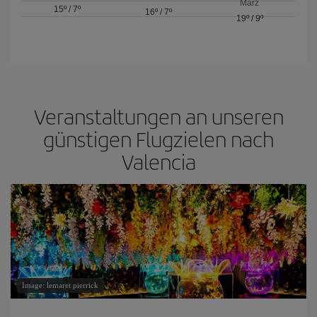
März
15º
/
7º
16º
/
7º
19º
/
9º
Veranstaltungen an unseren
günstigen Flugzielen nach
Valencia
Image: lemaret pierrick