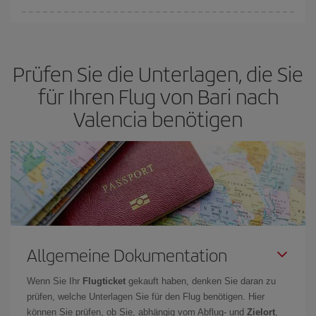
Sie können an jedem Tag der Woche günstige Flüge finden. Um
die besten Preise zu finden, müssen Sie
frühzeitig planen und
flexibel sein.
Normalerweise sind die Tickets um so günstiger,
je
Prüfen Sie die Unterlagen, die Sie
früher
Sie Ihre Flüge buchen. Wenn Sie außerdem bei der Suche
nach Flügen die Reisedaten und -zeiten ein wenig offen lassen,
für Ihren Flug von Bari nach
können Sie unter
den günstigsten Preisen wählen.
Valencia benötigen
Allgemeine Dokumentation
Wenn Sie Ihr
Flugticket
gekauft haben, denken Sie daran zu
prüfen, welche Unterlagen Sie für den Flug benötigen. Hier
können Sie prüfen, ob Sie, abhängig vom Abflug- und
Zielort
,