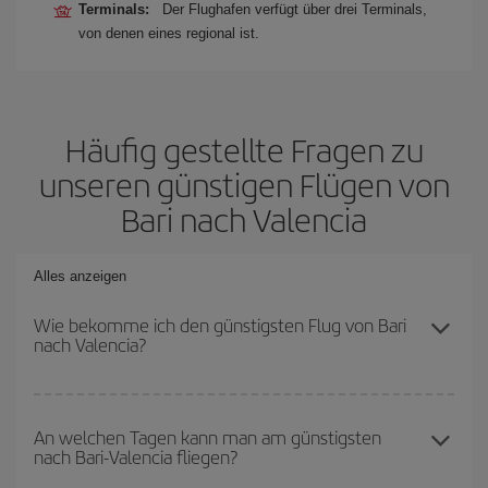
Terminals:
Der Flughafen verfügt über drei Terminals,
von denen eines regional ist.
Häufig gestellte Fragen zu
unseren günstigen Flügen von
Bari nach Valencia
Alles anzeigen
Wie bekomme ich den günstigsten Flug von Bari
nach Valencia?
Sie können bei Ihrem Flugticket von Bari nach Valencia-dest
sparen und den günstigsten Flug bekommen, wenn Sie die
An welchen Tagen kann man am günstigsten
nach Bari-Valencia fliegen?
Hauptsaison meiden, frühzeitig buchen und bei den
Rückreisedaten und -zeiten flexibel sein können.