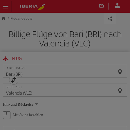
Skip to main content
Flugangebote
Billige Flüge von Bari (BRI) nach
Valencia (VLC)
FLUG
ABFLUGORT
REISEZIEL
Wählen
Hin- und Rückreise
Sie
eine
Mit Avios bezahlen
Option