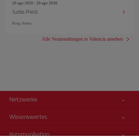
20 ago 2026 - 20 ago 2026
Judas Priest
Roig Arena
Alle Veranstaltungen in Valencia ansehen
Netzwerke
Wissenswertes
Alles für Ihre Sicherheit
Kommunikation
Erklärung zur Barrierefreiheit