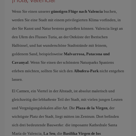
Wenn Sie einen unserer
günstigen Flüge nach Valencia
buchen,
werden Sie eine Stadt mit einem privilegierten Klima vorfinden, in
der Sie Kunst und Natur bestens genießen können. Valencia liegt an
den Ufern des Flusses Turia, an der Ostküste der Iberischen
Halbinsel, und hat wunderschöne Stadtstrände mit feinem,
goldenem Sand, beispielsweise
Malvarrosa, Patacona und
Cavanyal
. Wenn Sie einen der schönsten Naturparks Spaniens
erleben möchten, sollten Sie sich den
Albufera-Park
nicht entgehen
lassen.
El Carmen, ein Viertel in der Altstadt, ist absolut malerisch und
gleichzeitig der lebhafteste Teil der Stadt, mit vielen jungen Leuten
und Vergnügungslokalen aller Art. Die
Plaza de la Virgen
, der
wichtigste Platz der Stadt, liegt mitten im Zentrum. Dort befinden
sich drei bedeutende Bauwerke: die imposante Kathedrale Santa
María de Valencia,
La Seu
, die
Basilika Virgen de los