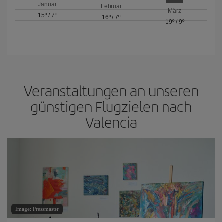
Januar
Februar
März
15º
/
7º
16º
/
7º
19º
/
9º
Veranstaltungen an unseren
günstigen Flugzielen nach
Valencia
Image: Pressmaster