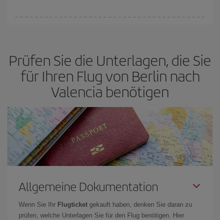
Sie können an jedem Tag der Woche günstige Flüge finden. Um
die besten Preise zu finden, müssen Sie
frühzeitig planen und
flexibel sein.
Normalerweise sind die Tickets um so günstiger,
je
Prüfen Sie die Unterlagen, die Sie
früher
Sie Ihre Flüge buchen. Wenn Sie außerdem bei der Suche
nach Flügen die Reisedaten und -zeiten ein wenig offen lassen,
für Ihren Flug von Berlin nach
können Sie unter
den günstigsten Preisen wählen.
Valencia benötigen
Allgemeine Dokumentation
Wenn Sie Ihr
Flugticket
gekauft haben, denken Sie daran zu
prüfen, welche Unterlagen Sie für den Flug benötigen. Hier