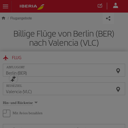
Skip to main content
Flugangebote
Billige Flüge von Berlin (BER)
nach Valencia (VLC)
FLUG
ABFLUGORT
REISEZIEL
Wählen
Hin- und Rückreise
Sie
eine
Mit Avios bezahlen
Option