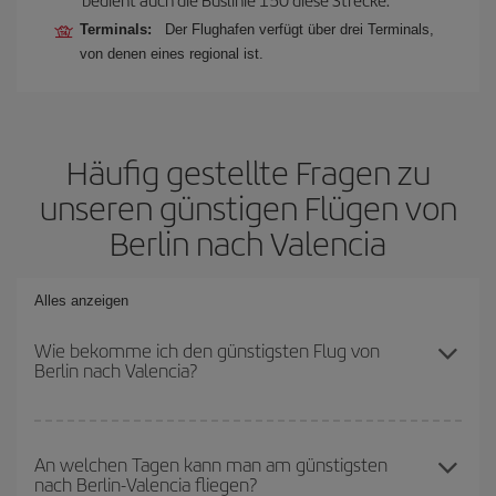
Terminals:
Der Flughafen verfügt über drei Terminals,
von denen eines regional ist.
Häufig gestellte Fragen zu
unseren günstigen Flügen von
Berlin nach Valencia
Alles anzeigen
Wie bekomme ich den günstigsten Flug von
Berlin nach Valencia?
Sie können bei Ihrem Flugticket von Berlin nach Valencia-dest
sparen und den günstigsten Flug bekommen, wenn Sie die
An welchen Tagen kann man am günstigsten
nach Berlin-Valencia fliegen?
Hauptsaison meiden, frühzeitig buchen und bei den