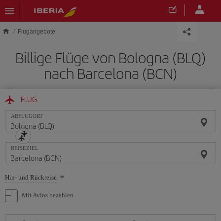
Skip to main content
Flugangebote
Billige Flüge von Bologna (BLQ)
nach Barcelona (BCN)
FLUG
ABFLUGORT
REISEZIEL
Wählen
Hin- und Rückreise
Sie
eine
Mit Avios bezahlen
Option