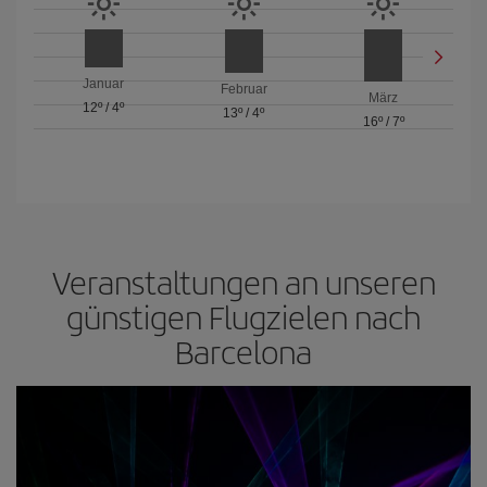
Januar
Februar
März
12º
/
4º
13º
/
4º
16º
/
7º
Veranstaltungen an unseren
günstigen Flugzielen nach
Barcelona