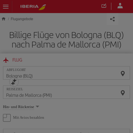
Skip to main content
Flugangebote
Billige Flüge von Bologna (BLQ)
nach Palma de Mallorca (PMI)
FLUG
ABFLUGORT
REISEZIEL
Wählen
Hin- und Rückreise
Sie
eine
Mit Avios bezahlen
Option