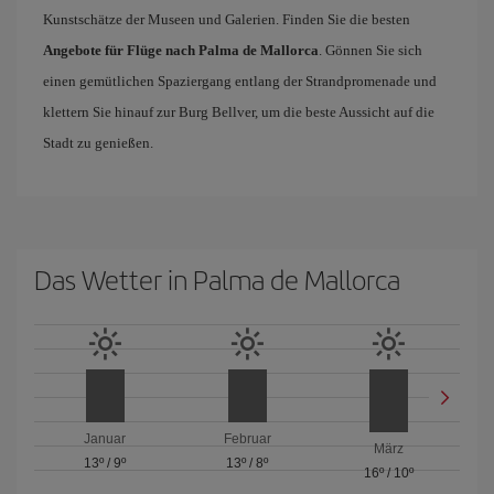
Kunstschätze der Museen und Galerien. Finden Sie die besten
Angebote für Flüge nach Palma de Mallorca
. Gönnen Sie sich
einen gemütlichen Spaziergang entlang der Strandpromenade und
klettern Sie hinauf zur Burg Bellver, um die beste Aussicht auf die
Stadt zu genießen.
Das Wetter in Palma de Mallorca
Januar
Februar
März
13º
/
9º
13º
/
8º
16º
/
10º