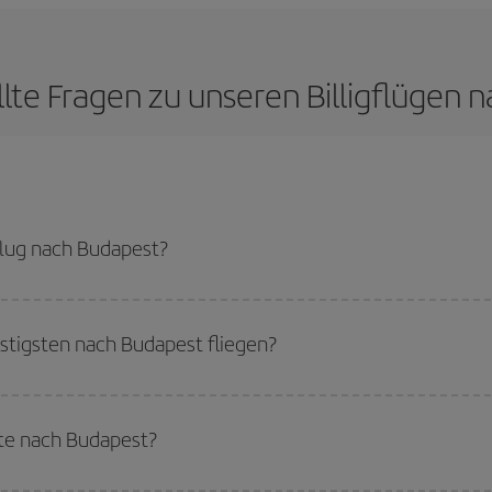
llte Fragen zu unseren Billigflügen 
lug nach Budapest?
günstigsten Flug bekommen, wenn Sie die Hauptsaison meiden, frühzeitig buc
cht für ein bestimmtes Reiseziel entschieden haben, schauen Sie sich unsere 
tigsten nach Budapest fliegen?
tigsten fliegen können, starten Sie einfach eine Suche auf unserer
Suchmas
Sie reisen möchten. Wir zeigen Ihnen die günstigsten Flüge, nicht nur
für Ihr
te nach Budapest?
flug, damit Sie das beste Angebot finden können. Schauen Sie sich auch die v
ch mehr Preisvorteile bieten.