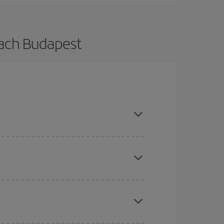
nach Budapest
hen und bei den Rückreisedaten und -zeiten
Angebote an und lassen Sie sich inspirieren: Sie
chine für günstige Flüge
. Sagen Sie uns, wo
e Anfrage, sondern auch für nahegelegene
erschiedenen Flugoptionen an, die wir jeden Tag