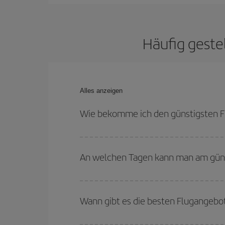
Häufig geste
Alles anzeigen
Wie bekomme ich den günstigsten F
Sie können bei Ihrem Flugticket sparen und den 
flexibel sein können. Auch wenn Sie sich noch ni
An welchen Tagen kann man am güns
werden sicher den günstigsten Flug finden.
Um herauszufinden, an welchen Tagen Sie am güns
Sie abfliegen, wohin Sie fliegen wollen und wann 
Wann gibt es die besten Flugangebo
Tage
, sowohl für den Hin- als auch für den Rück
anbieten: Einige
Flugzeiten
können Ihnen sogar no