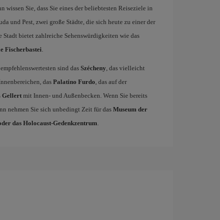
 wissen Sie, dass Sie eines der beliebtesten Reiseziele in
a und Pest, zwei große Städte, die sich heute zu einer der
e Stadt bietet zahlreiche Sehenswürdigkeiten wie das
e Fischerbastei
.
r empfehlenswertesten sind das
Szécheny
, das vielleicht
 Innenbereichen, das
Palatino Furdo
, das auf der
s
Gellert
mit Innen- und Außenbecken. Wenn Sie bereits
nn nehmen Sie sich unbedingt Zeit für das
Museum der
 oder das Holocaust-Gedenkzentrum
.