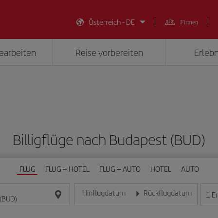
Österreich - DE
Firmen
earbeiten
Reise vorbereiten
Erlebn
Billigflüge nach Budapest (BUD)
FLUG
FLUG + HOTEL
FLUG + AUTO
HOTEL
AUTO
Hinflugdatum
Rückflugdatum
1
E
Geben Sie das Datum im Format Tag/Monat/Jahr e
Geben Sie das Datum im For