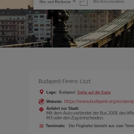
Wählen
Mit Avios bezahlen
Hin- und Rückreise
Sie
eine
Option
Budapest-Ferenc Liszt
Lage:
Budapest
Siehe auf der Karte
https://www.budapest.org/es/aero
Website:
Anfahrt zur Stadt:
Mit dem Auto verbindet der Bus 200E des öffe
M3 oder den Zug entscheiden.
Terminals:
Der Flughafen besteht aus zwei Termi