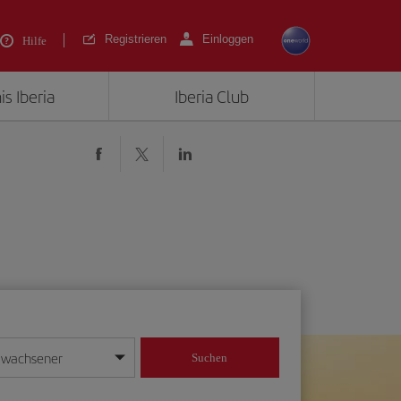
Registrieren
Einloggen
Hilfe
is Iberia
Iberia Club
rwachsener
Suchen
in
mat Tag/Monat/Jahr ein