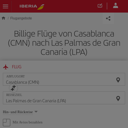
Skip to main content
Flugangebote
Billige Flüge von Casablanca
(CMN) nach Las Palmas de Gran
Canaria (LPA)
FLUG
ABFLUGORT
REISEZIEL
Wählen
Hin- und Rückreise
Sie
eine
Mit Avios bezahlen
Option