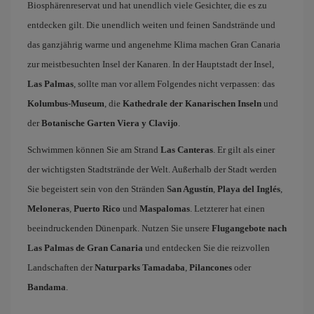
Biosphärenreservat und hat unendlich viele Gesichter, die es zu
entdecken gilt. Die unendlich weiten und feinen Sandstrände und
das ganzjährig warme und angenehme Klima machen Gran Canaria
zur meistbesuchten Insel der Kanaren. In der Hauptstadt der Insel,
Las Palmas
, sollte man vor allem Folgendes nicht verpassen: das
Kolumbus-Museum
, die
Kathedrale der Kanarischen Inseln
und
der
Botanische Garten Viera y Clavijo
.
Schwimmen können Sie am Strand
Las Canteras
. Er gilt als einer
der wichtigsten Stadtstrände der Welt. Außerhalb der Stadt werden
Sie begeistert sein von den Stränden
San Agustín
,
Playa del Inglés
,
Meloneras
,
Puerto Rico
und
Maspalomas
. Letzterer hat einen
beeindruckenden Dünenpark. Nutzen Sie unsere
Flugangebote nach
Las Palmas de Gran Canaria
und entdecken Sie die reizvollen
Landschaften der
Naturparks Tamadaba
,
Pilancones
oder
Bandama
.