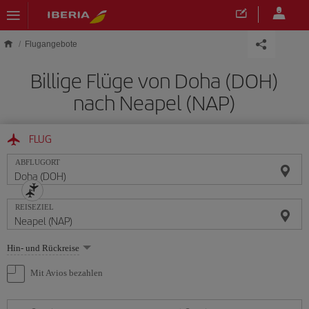
Skip to main content
Flugangebote
Billige Flüge von Doha (DOH)
nach Neapel (NAP)
FLUG
ABFLUGORT
REISEZIEL
Wählen
Hin- und Rückreise
Sie
eine
Mit Avios bezahlen
Option