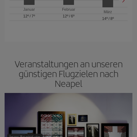
Januar
Februar
März
12º
/
7º
12º
/
6º
14º
/
8º
Veranstaltungen an unseren
günstigen Flugzielen nach
Neapel
Image: Rawpixel.com