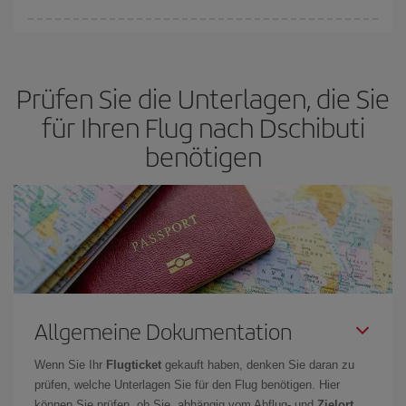
von
grundlegender Bedeutung,
frühzeitig zu buchen, um
Bei Iberia haben wir verschiedene Tarife, um Ihnen den besten
günstige Flüge
zu bekomme.
Preis je nach ihren Reisewünschen zu garantieren. Der Basic-Tarif
bietet Ihnen den günstigsten Flug.
Prüfen Sie die Unterlagen, die Sie
für Ihren Flug nach Dschibuti
benötigen
Allgemeine Dokumentation
Wenn Sie Ihr
Flugticket
gekauft haben, denken Sie daran zu
prüfen, welche Unterlagen Sie für den Flug benötigen. Hier
können Sie prüfen, ob Sie, abhängig vom Abflug- und
Zielort
,