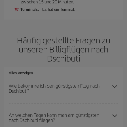
zwischen 15 und 20 Minuten.
Terminals:
Es hat ein Terminal.
Häufig gestellte Fragen zu
unseren Billigflügen nach
Dschibuti
Alles anzeigen
Wie bekomme ich den günstigsten Flug nach
Dschibuti?
Sie können bei Ihrem Flugticket sparen und den günstigsten Flug
bekommen, wenn Sie die Hauptsaison meiden, frühzeitig buchen
An welchen Tagen kann man am günstigsten
nach Dschibuti fliegen?
und bei den Rückreisedaten und -zeiten flexibel sein können. Auch
wenn Sie sich noch nicht für ein bestimmtes Reiseziel