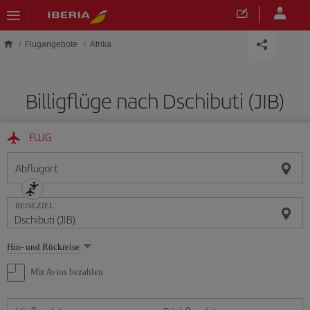
Skip to main content
Flugangebote
Afrika
Billigflüge nach Dschibuti (JIB)
FLUG
Abflugort
REISEZIEL
Wählen
Hin- und Rückreise
Sie
eine
Mit Avios bezahlen
Option