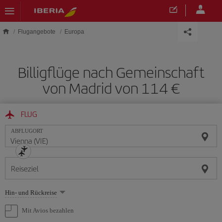
Skip to main content
Flugangebote
Europa
Billigflüge nach Gemeinschaft
von Madrid von 114 €
FLUG
ABFLUGORT
Reiseziel
Wählen
Hin- und Rückreise
Sie
eine
Mit Avios bezahlen
Option