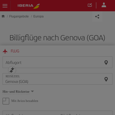
Skip to main content
Flugangebote
Europa
Billigflüge nach Genova (GOA)
FLUG
Abflugort
REISEZIEL
Wählen
Hin- und Rückreise
Sie
eine
Mit Avios bezahlen
Option