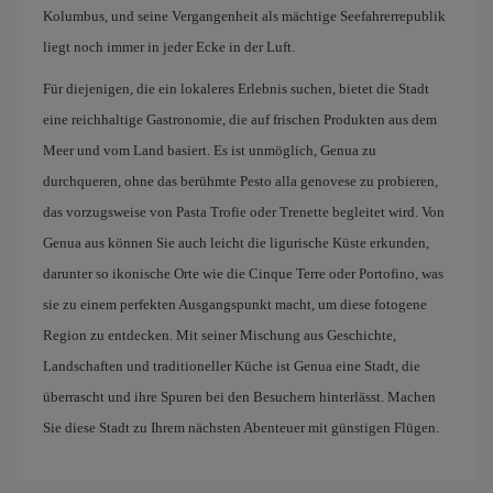
Kolumbus, und seine Vergangenheit als mächtige Seefahrerrepublik
liegt noch immer in jeder Ecke in der Luft.
Für diejenigen, die ein lokaleres Erlebnis suchen, bietet die Stadt
eine reichhaltige Gastronomie, die auf frischen Produkten aus dem
Meer und vom Land basiert. Es ist unmöglich, Genua zu
durchqueren, ohne das berühmte Pesto alla genovese zu probieren,
das vorzugsweise von Pasta Trofie oder Trenette begleitet wird. Von
Genua aus können Sie auch leicht die ligurische Küste erkunden,
darunter so ikonische Orte wie die Cinque Terre oder Portofino, was
sie zu einem perfekten Ausgangspunkt macht, um diese fotogene
Region zu entdecken. Mit seiner Mischung aus Geschichte,
Landschaften und traditioneller Küche ist Genua eine Stadt, die
überrascht und ihre Spuren bei den Besuchern hinterlässt. Machen
Sie diese Stadt zu Ihrem nächsten Abenteuer mit günstigen Flügen.