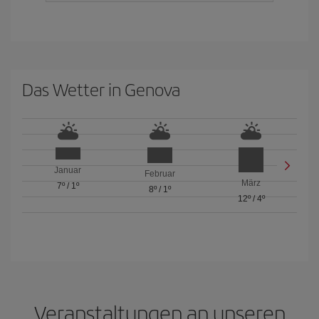
Das Wetter in Genova
Januar
Februar
März
7º
/
1º
8º
/
1º
12º
/
4º
Veranstaltungen an unseren