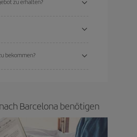
gebot zu erhalten?
erschiedenen Flugoptionen an, die wir jeden Tag
aren Plätze auf dem Flug und danach, ob die
buchen, um
günstige Flüge
zu bekommen.
if bietet Ihnen den günstigsten Flug.
a zu bekommen?
d flexibel sein.
Normalerweise sind die Tickets
in wenig offen lassen, können Sie unter
den
g nach Barcelona benötigen