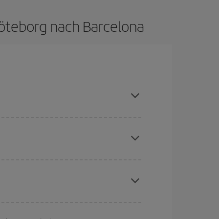
Göteborg nach Barcelona
Hauptsaison meiden, frühzeitig buchen und bei
aber Weihnachten, Ostern und die Schulferien
to günstiger sind die Preise.
chine für günstige Flüge
. Sagen Sie uns, wo
e Anfrage, sondern auch für nahegelegene