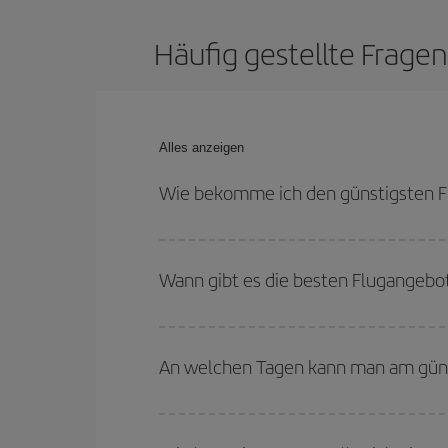
Häufig gestellte Frage
Alles anzeigen
Wie bekomme ich den günstigsten F
Sie können bei Ihrem Flugticket von Göteborg na
den Rückreisedaten und -zeiten flexibel sein könn
Wann gibt es die besten Flugangebo
Die günstigsten Flüge erhalten Sie, wenn Sie
auß
sind im Allgemeinen Hochsaison. Und, besonders
An welchen Tagen kann man am güns
Um herauszufinden, an welchen Tagen Sie am güns
Sie abfliegen, wohin Sie fliegen wollen und wann 