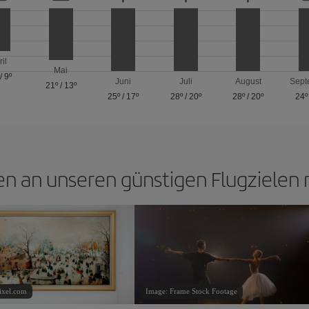
ril
Mai
/
9º
Juni
Juli
August
Sept
21º
/
13º
25º
/
17º
28º
/
20º
28º
/
20º
24º
n an unseren günstigen Flugzielen
ixel.com
Image: Frame Stock Footage