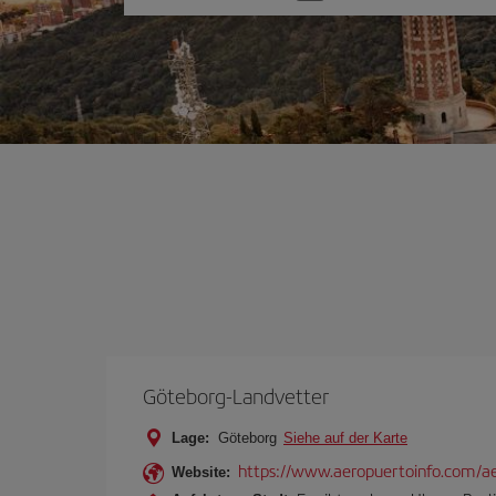
Sie
eine
Option
Göteborg-Landvetter
Lage:
Göteborg
Siehe auf der Karte
https://www.aeropuertoinfo.com/ae
Website: