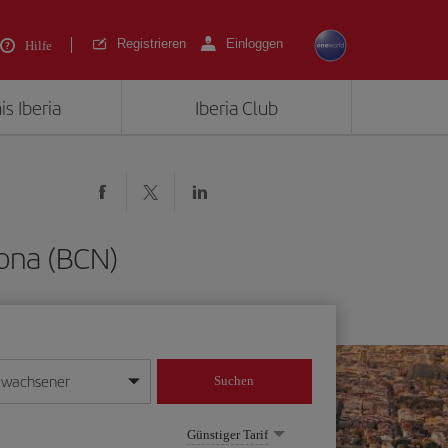
Registrieren
Einloggen
Hilfe
is Iberia
Iberia Club
lona (BCN)
rwachsener
Suchen
in
mat Tag/Monat/Jahr ein
Günstiger Tarif