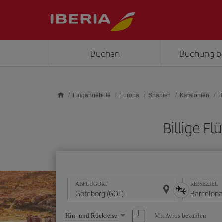
Skip to main content
Buchen
Buchung b
Flugangebote
Europa
Spanien
Katalonien
B
Billige F
ABFLUGORT
REISEZIEL
Wählen
Mit Avios bezahlen
Hin- und Rückreise