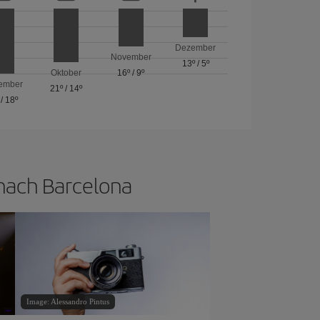
Dezember
November
13º
/
5º
Oktober
16º
/
9º
ember
21º
/
14º
/
18º
 nach Barcelona
Image: Alessandro Pintus