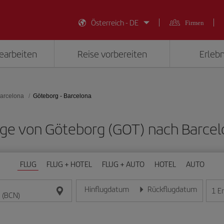
Österreich - DE
Firmen
earbeiten
Reise vorbereiten
Erlebn
arcelona
Göteborg - Barcelona
lüge von Göteborg (GOT) nach Barce
FLUG
FLUG + HOTEL
FLUG + AUTO
HOTEL
AUTO
Hinflugdatum
Rückflugdatum
1
E
Geben Sie das Datum im Format Tag/Monat/Jahr e
Geben Sie das Datum im For