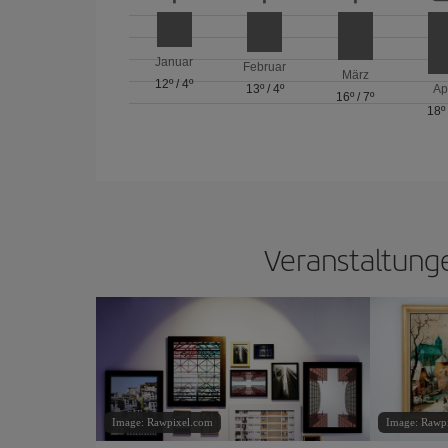
Januar
Februar
März
12º
/
4º
13º
/
4º
Ap
16º
/
7º
18º
Veranstaltunge
Image: Rawpixel.com
Image: Rawp