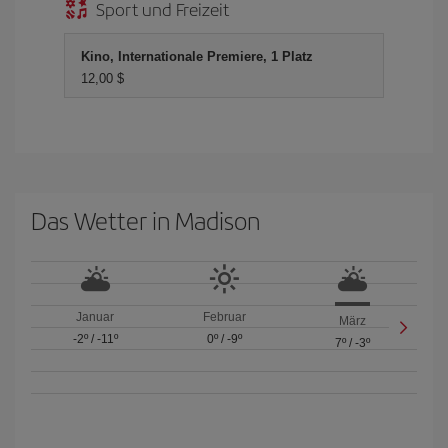
Sport und Freizeit
Kino, Internationale Premiere, 1 Platz
12,00 $
Das Wetter in Madison
Januar
Februar
März
-2º
/
-11º
0º
/
-9º
7º
/
-3º