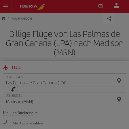
Skip to main content
Flugangebote
Billige Flüge von Las Palmas de
Gran Canaria (LPA) nach Madison
(MSN)
FLUG
ABFLUGORT
REISEZIEL
Wählen
Hin- und Rückreise
Sie
eine
Mit Avios bezahlen
Option