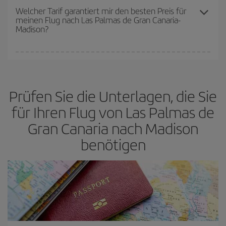
Preise sein. Die Preise richten sich nach der Anzahl der
Welcher Tarif garantiert mir den besten Preis für
meinen Flug nach Las Palmas de Gran Canaria-
verfügbaren Plätze auf dem Flug und danach, ob die günstigsten
Madison?
(Economy-)Tarife verfügbar oder ausverkauft sind. Deshalb ist es
von
grundlegender Bedeutung,
frühzeitig zu buchen, um
günstige Flüge
zu bekommen.
Bei Iberia haben wir verschiedene Tarife, um Ihnen den besten
Preis je nach ihren Reisewünschen zu garantieren. Der Basic-Tarif
bietet Ihnen den günstigsten Flug.
Prüfen Sie die Unterlagen, die Sie
für Ihren Flug von Las Palmas de
Gran Canaria nach Madison
benötigen