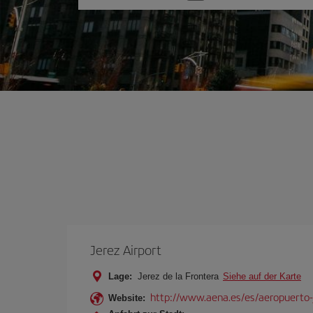
Sie
eine
Option
Jerez Airport
Lage:
Jerez de la Frontera
Siehe auf der Karte
http://www.aena.es/es/aeropuerto-
Website: