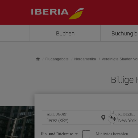
Skip to main content
Buchen
Buchung b
Flugangebote
Nordamerika
Vereinigte Staaten v
Billig
ABFLUGORT
REISEZIEL
Wählen
Mit Avios bezahlen
Hin- und Rückreise