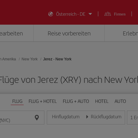
Österreich - DE
Firmen
earbeiten
Reise vorbereiten
Erlebn
on Amerika
New York
Jerez - New York
e Flüge von Jerez (XRY) nach New Yor
FLUG
FLUG + HOTEL
FLUG + AUTO
HOTEL
AUTO
Hinflugdatum
Rückflugdatum
1
E
Geben Sie das Datum im Format Tag/Monat/Jahr e
Geben Sie das Datum im For