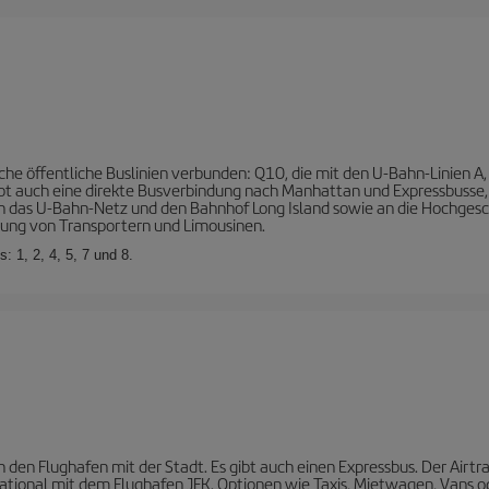
che öffentliche Buslinien verbunden: Q10, die mit den U-Bahn-Linien A, 
ibt auch eine direkte Busverbindung nach Manhattan und Expressbusse, 
s an das U-Bahn-Netz und den Bahnhof Long Island sowie an die Hochge
tung von Transportern und Limousinen.
: 1, 2, 4, 5, 7 und 8.
n den Flughafen mit der Stadt. Es gibt auch einen Expressbus. Der Air
tional mit dem Flughafen JFK. Optionen wie Taxis, Mietwagen, Vans od