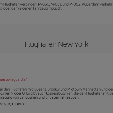
dem Flughafen verbinden: M-050, M-051 und M-052. Außerdem verkehrt di
axi oder dem eigenen Fahrzeug möglich.
Flughafen New York
uerto-laguardia/
en den Flughafen mit Queens, Brookly und Midtown Manhattan und der
-Linien N oder Q. Es gibt auch Expressbuslinien, die den Flughafen mit
rmietung von Limousinen und privaten Fahrzeugen.
s: A, B, C und D.