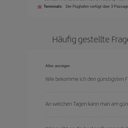
Terminals:
Der Flughafen verfügt über 3 Passagie
Häufig gestellte Fra
Alles anzeigen
Wie bekomme ich den günstigsten F
Sie können bei Ihrem Flugticket von Jerez nach 
Rückreisedaten und -zeiten flexibel sein können.
An welchen Tagen kann man am güns
Um herauszufinden, an welchen Tagen Sie am güns
Sie abfliegen, wohin Sie fliegen wollen und wann 