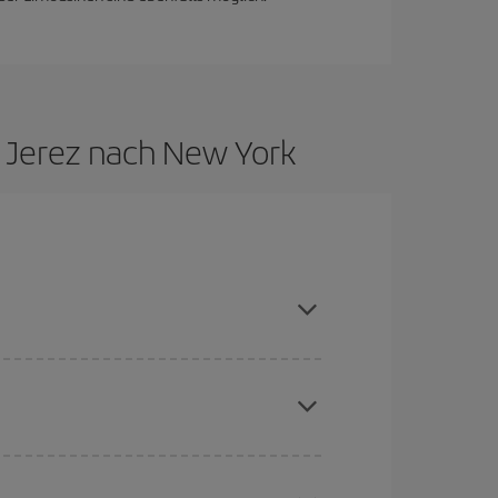
n Jerez nach New York
tsaison meiden, frühzeitig buchen und bei den
chine für günstige Flüge
. Sagen Sie uns, wo
e Anfrage, sondern auch für nahegelegene