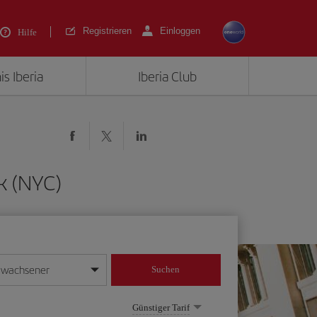
Registrieren
Einloggen
Hilfe
is Iberia
Iberia Club
k (NYC)
rwachsener
Suchen
in
mat Tag/Monat/Jahr ein
Günstiger Tarif