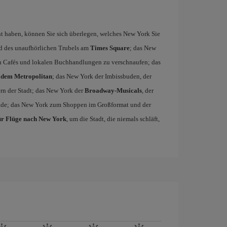
 haben, können Sie sich überlegen, welches New York Sie
d des unaufhörlichen Trubels am
Times Square
; das New
en Cafés und lokalen Buchhandlungen zu verschnaufen; das
dem Metropolitan
; das New York der Imbissbuden, der
rn der Stadt; das New York der
Broadway-Musicals
, der
Side; das New York zum Shoppen im Großformat und der
ür Flüge nach New York
, um die Stadt, die niemals schläft,