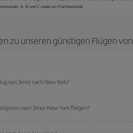
rterminals: A, B und C sowie ein Frachtterminal.
gen zu unseren günstigen Flügen vo
lug von Jerez nach New York?
New York-dest sparen und den günstigsten Flug bekommen, wenn Sie die Haup
tigsten nach Jerez-New York fliegen?
tigsten fliegen können, starten Sie einfach eine Suche auf unserer
Suchmas
Sie reisen möchten. Wir zeigen Ihnen die günstigsten Flüge, nicht nur
für Ihr