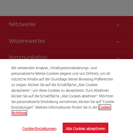
Netzwerke
Wissenswertes
Alles für Ihre Sicherheit
Kommunikation
Erklärung zur Barrierefreiheit
Wir verwenden Analyse-, Inhaltspersonalisierungs- und
Neuheiten und Nachrichten
Serviceverpflichtung
Transparenz
personalisierte Werbe-Cookies (eigene und von Dritten), um dir
Iberia-Gruppe
nützliche Inhalte auf der Grundlage deiner Browsing-Präferenzen
Sitemap
Rechtliche Hinweise
zu zeigen. Klicken Sie auf die Schaltfläche „Alle Cookies
Aktionäre und Investoren
Nachhaltigkeit
Telefonverkauf
akzeptieren“, um diese Cookies zu akzeptieren. Zum Ablehnen
Beförderungs- bedingungen
+43 01 79 56 77 22
Unsere Allianzen
klicken Sie auf die Schaltfläche „Alle Cookies ablehnen“. Möchten
Sie personalisierte Einstellung vornehmen, klicken Sie auf "Cookie-
Fluggastrechte
British Airways
Montag bis Sonntag 09:00 - 20:00 Uhr (Deutsch). Montag bis
Einstellungen". Weitere Informationen finden Sie in der
Cookie-
Allgemeine Geschäftsbedingungen des Iberia Club
Sonntag 00:00 - 24:00 Uhr (Englisch und Spanisch).
Richtlinie.
Bedingungen für die Registrierung auf iberia.com
© Iberia 2026
Cookie-Einstellungen
Alle Cookies akzeptieren
Richtlinien zum Schutz personenbezogener Daten