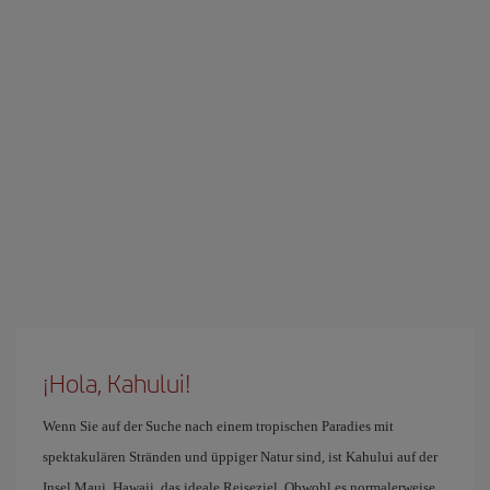
¡Hola, Kahului!
Wenn Sie auf der Suche nach einem tropischen Paradies mit
spektakulären Stränden und üppiger Natur sind, ist Kahului auf der
Insel Maui, Hawaii, das ideale Reiseziel. Obwohl es normalerweise