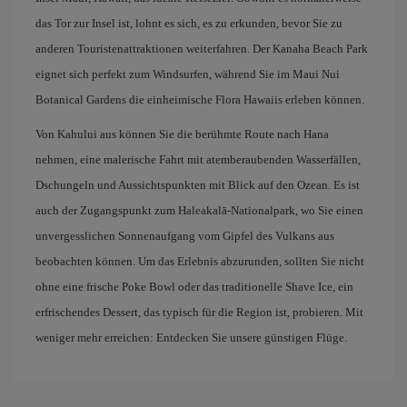
das Tor zur Insel ist, lohnt es sich, es zu erkunden, bevor Sie zu
anderen Touristenattraktionen weiterfahren. Der Kanaha Beach Park
eignet sich perfekt zum Windsurfen, während Sie im Maui Nui
Botanical Gardens die einheimische Flora Hawaiis erleben können.
Von Kahului aus können Sie die berühmte Route nach Hana
nehmen, eine malerische Fahrt mit atemberaubenden Wasserfällen,
Dschungeln und Aussichtspunkten mit Blick auf den Ozean. Es ist
auch der Zugangspunkt zum Haleakalā-Nationalpark, wo Sie einen
unvergesslichen Sonnenaufgang vom Gipfel des Vulkans aus
beobachten können. Um das Erlebnis abzurunden, sollten Sie nicht
ohne eine frische Poke Bowl oder das traditionelle Shave Ice, ein
erfrischendes Dessert, das typisch für die Region ist, probieren. Mit
weniger mehr erreichen: Entdecken Sie unsere günstigen Flüge.