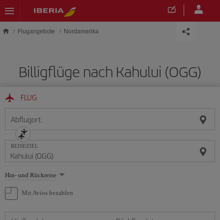
Skip to main content
Flugangebote
Nordamerika
Billigflüge nach Kahului (OGG)
FLUG
Abflugort
REISEZIEL
Wählen
Hin- und Rückreise
Sie
eine
Mit Avios bezahlen
Option