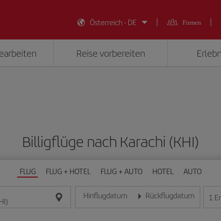
Österreich - DE
Firmen
earbeiten
Reise vorbereiten
Erlebn
Billigflüge nach Karachi (KHI)
FLUG
FLUG + HOTEL
FLUG + AUTO
HOTEL
AUTO
Hinflugdatum
Rückflugdatum
1
E
Geben Sie das Datum im Format Tag/Monat/Jahr e
Geben Sie das Datum im For