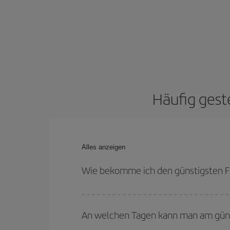
Häufig geste
Alles anzeigen
Wie bekomme ich den günstigsten Fl
Sie können bei Ihrem Flugticket sparen und den 
flexibel sein können. Auch wenn Sie sich noch ni
An welchen Tagen kann man am günst
werden sicher den günstigsten Flug finden.