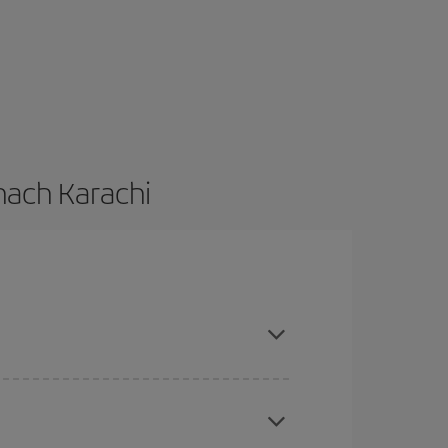
 nach Karachi
hen und bei den Rückreisedaten und -zeiten
Angebote an und lassen Sie sich inspirieren: Sie