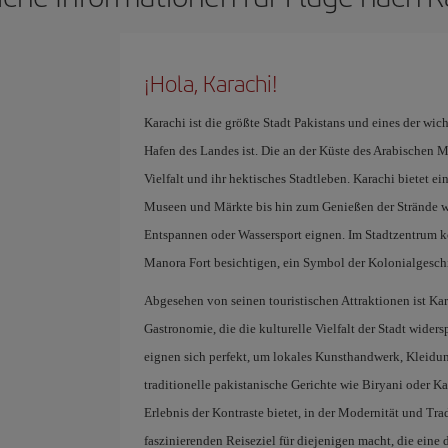
¡Hola, Karachi!
Karachi ist die größte Stadt Pakistans und eines der wic
Hafen des Landes ist. Die an der Küste des Arabischen M
Vielfalt und ihr hektisches Stadtleben. Karachi bietet e
Museen und Märkte bis hin zum Genießen der Strände w
Entspannen oder Wassersport eignen. Im Stadtzentrum 
Manora Fort besichtigen, ein Symbol der Kolonialgeschi
Abgesehen von seinen touristischen Attraktionen ist Ka
Gastronomie, die die kulturelle Vielfalt der Stadt widersp
eignen sich perfekt, um lokales Kunsthandwerk, Kleidu
traditionelle pakistanische Gerichte wie Biryani oder Kar
Erlebnis der Kontraste bietet, in der Modernität und Tra
faszinierenden Reiseziel für diejenigen macht, die ein