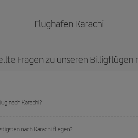
Flughafen Karachi
llte Fragen zu unseren Billigflügen
ug nach Karachi?
günstigsten Flug bekommen, wenn Sie die Hauptsaison meiden, frühzeitig buc
cht für ein bestimmtes Reiseziel entschieden haben, schauen Sie sich unsere 
igsten nach Karachi fliegen?