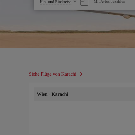
Wählen
Mit Avios bezahlen
Hin- und Rückreise
Sie
eine
Option
Siehe Flüge von Karachi
Wien
-
Karachi