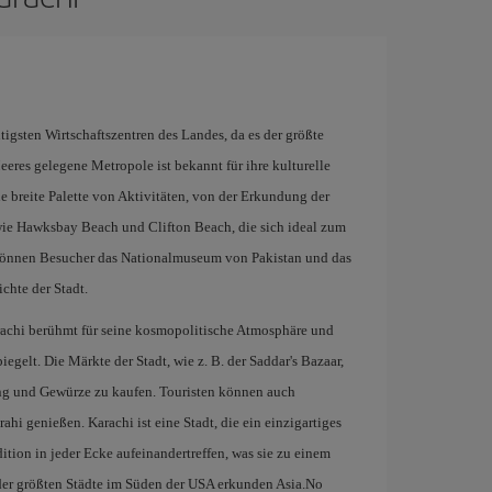
htigsten Wirtschaftszentren des Landes, da es der größte
eeres gelegene Metropole ist bekannt für ihre kulturelle
ine breite Palette von Aktivitäten, von der Erkundung der
ie Hawksbay Beach und Clifton Beach, die sich ideal zum
können Besucher das Nationalmuseum von Pakistan und das
chte der Stadt.
rachi berühmt für seine kosmopolitische Atmosphäre und
iegelt. Die Märkte der Stadt, wie z. B. der Saddar's Bazaar,
ng und Gewürze zu kaufen. Touristen können auch
ahi genießen. Karachi ist eine Stadt, die ein einzigartiges
dition in jeder Ecke aufeinandertreffen, was sie zu einem
e der größten Städte im Süden der USA erkunden Asia.No