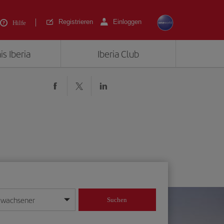
Registrieren
Einloggen
Hilfe
is Iberia
Iberia Club
rwachsener
Suchen
in
mat Tag/Monat/Jahr ein