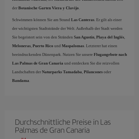
der
Botanische Garten Viera y Clavijo
.
Schwimmen können Sie am Strand
Las Canteras
. Er gilt als einer
der wichtigsten Stadtstrände der Welt. Außerhalb der Stadt werden
Sie begeistert sein von den Stränden
San Agustín
,
Playa del Inglés
,
Meloneras
,
Puerto Rico
und
Maspalomas
. Letzterer hat einen
beeindruckenden Dünenpark. Nutzen Sie unsere
Flugangebote nach
Las Palmas de Gran Canaria
und entdecken Sie die reizvollen
Landschaften der
Naturparks Tamadaba
,
Pilancones
oder
Bandama
.
Durchschnittliche Preise in Las
Palmas de Gran Canaria