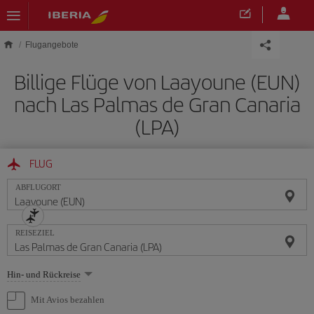
Skip to main content
Flugangebote
Billige Flüge von Laayoune (EUN)
nach Las Palmas de Gran Canaria
(LPA)
FLUG
ABFLUGORT
REISEZIEL
Wählen
Hin- und Rückreise
Sie
eine
Mit Avios bezahlen
Option