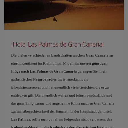
¡Hola, Las Palmas de Gran Canaria!
Die vielen verschiedenen Landschaften machen
Gran Canaria
zu
einem Kontinent im Kleinformat. Mit einem unserer
günstigen
Flüge nach Las Palmas de Gran Canaria
gelangen Sie in ein
authentisches
Naturparadies
. Es ist anerkannt als
Biosphärenreservat und hat unendlich viele Gesichter, die es zu
entdecken gilt. Die unendlich weiten und feinen Sandstrände und
das ganzjährig warme und angenehme Klima machen Gran Canaria
zur meistbesuchten Insel der Kanaren. In der Hauptstadt der Insel,
Las Palmas
, sollte man vor allem Folgendes nicht verpassen: das
Kolumbus-Museum
, die
Kathedrale der Kanarischen Inseln
und