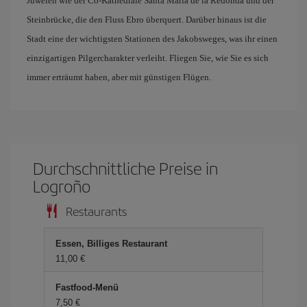
Juwelen wie der Co-Kathedrale Santa María de la Redonda und der
Steinbrücke, die den Fluss Ebro überquert. Darüber hinaus ist die
Stadt eine der wichtigsten Stationen des Jakobsweges, was ihr einen
einzigartigen Pilgercharakter verleiht. Fliegen Sie, wie Sie es sich
immer erträumt haben, aber mit günstigen Flügen.
Durchschnittliche Preise in
Logroño
Restaurants
Essen, Billiges Restaurant
11,00 €
Fastfood-Menü
7,50 €