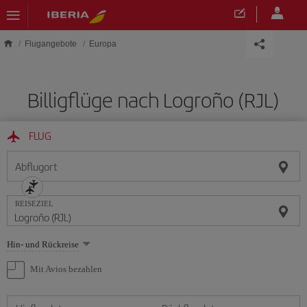
Skip to main content
Flugangebote
Europa
Billigflüge nach Logroño (RJL)
FLUG
Abflugort
REISEZIEL
Wählen
Hin- und Rückreise
Sie
eine
Mit Avios bezahlen
Option