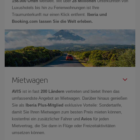
158.000 Orten
weltweit. Mit über
28 Millionen
Unterkünften von
Luxushotels bis hin zu Ferienwohnungen ist Ihre
Traumunterkunft nur einen Klick entfernt.
Iberia und
Booking.com lassen Sie die Welt erleben.
Mietwagen
AVIS
ist in fast
200 Ländern
vertreten und bietet Ihnen das
umfassendste Angebot an Mietwagen. Darüber hinaus genießen
Sie als
Iberia Plus-Mitglied
exklusive Vorteile: Sondertarife,
damit Sie Ihren Mietwagen zum besten Preis mieten können,
kostenfrei ein zusätzlicher Fahrer und
Avios
für jeden
Mietvertrag, die Sie dann in Flüge oder Freizeitaktivitäten
umsetzen können.