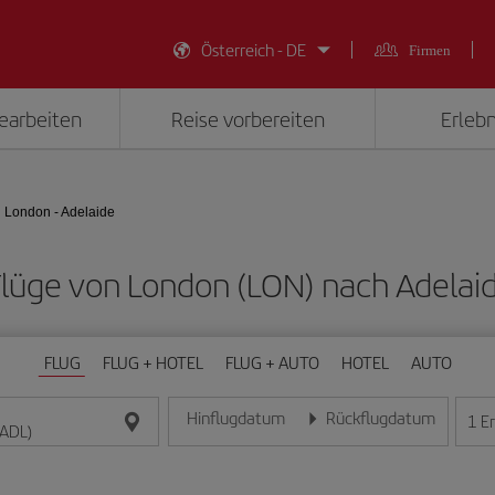
Österreich - DE
Firmen
earbeiten
Reise vorbereiten
Erlebn
London - Adelaide
 Flüge von London (LON) nach Adelai
FLUG
FLUG + HOTEL
FLUG + AUTO
HOTEL
AUTO
Hinflugdatum
Rückflugdatum
1
E
Geben Sie das Datum im Format Tag/Monat/Jahr e
Geben Sie das Datum im For