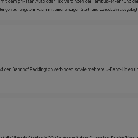
it dem privaten Auto oder Taxi verbinden der Fernbusverkehr und der
ndungen auf engstem Raum mit einer einzigen Start- und Landebahn ausgelegt 
und den Bahnhof Paddington verbinden, sowie mehrere U-Bahn-Linien u
et die Victoria Station in 30 Minuten mit dem Flughafen. Es gibt Züge 