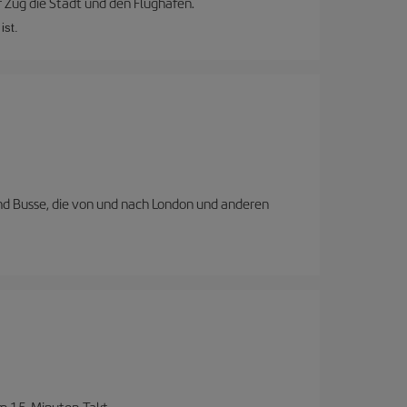
 Zug die Stadt und den Flughafen.
ist.
nd Busse, die von und nach London und anderen
im 15-Minuten-Takt.