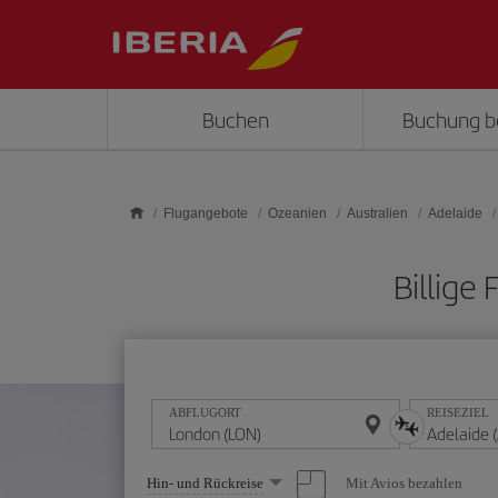
Skip to main content
Buchen
Buchung b
Flugangebote
Ozeanien
Australien
Adelaide
Billige
ABFLUGORT
REISEZIEL
Wählen
Mit Avios bezahlen
Hin- und Rückreise