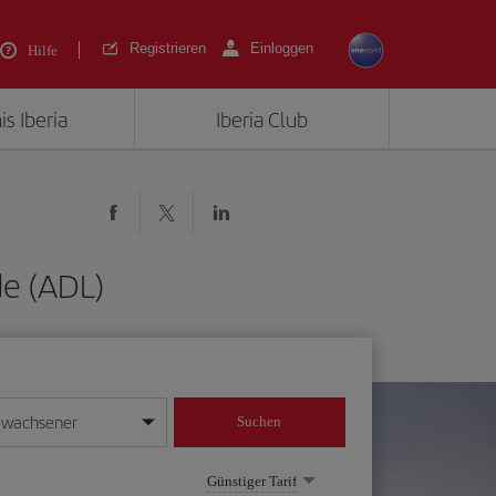
Registrieren
Einloggen
Hilfe
is Iberia
Iberia Club
de (ADL)
rwachsener
Suchen
in
mat Tag/Monat/Jahr ein
Günstiger Tarif