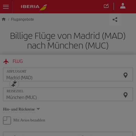
Skip to main content
Flugangebote
Billige Flüge von Madrid (MAD)
nach München (MUC)
FLUG
ABFLUGORT
REISEZIEL
Wählen
Hin- und Rückreise
Sie
eine
Mit Avios bezahlen
Option