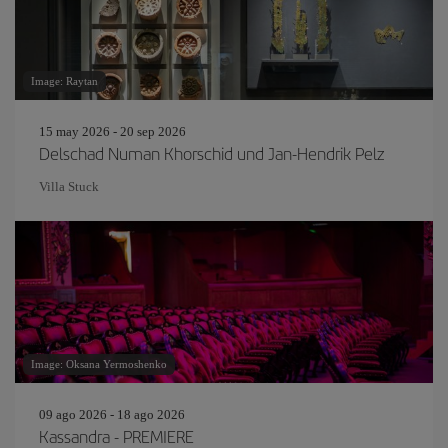
Image: Raytan
15 may 2026 - 20 sep 2026
Delschad Numan Khorschid und Jan-Hendrik Pelz
Villa Stuck
Image: Oksana Yermoshenko
09 ago 2026 - 18 ago 2026
Kassandra - PREMIERE