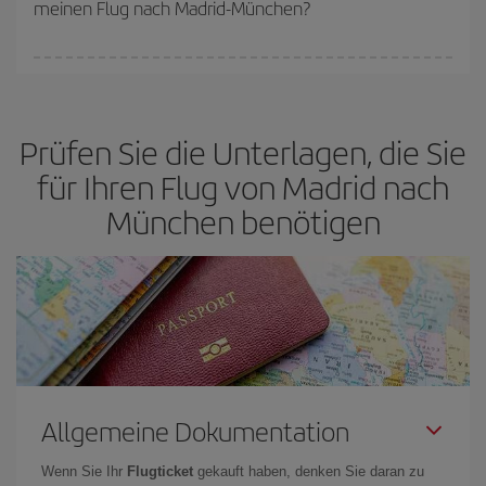
meinen Flug nach Madrid-München?
verfügbaren Plätze auf dem Flug und danach, ob die günstigsten
(Economy-)Tarife verfügbar oder ausverkauft sind. Deshalb ist es
von
grundlegender Bedeutung,
frühzeitig zu buchen, um
Bei Iberia haben wir verschiedene Tarife, um Ihnen den besten
günstige Flüge
zu bekommen.
Preis je nach ihren Reisewünschen zu garantieren. Der Basic-Tarif
bietet Ihnen den günstigsten Flug.
Prüfen Sie die Unterlagen, die Sie
für Ihren Flug von Madrid nach
München benötigen
Allgemeine Dokumentation
Wenn Sie Ihr
Flugticket
gekauft haben, denken Sie daran zu