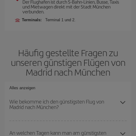
Der Flughafen ist durch S-Bahn-Linien, Busse, Taxis
und Mietwagen direkt mit der Stadt München
verbunden.
Terminals:
Terminal 1 und 2.
Häufig gestellte Fragen zu
unseren günstigen Flügen von
Madrid nach München
Alles anzeigen
Wie bekomme ich den günstigsten Flug von
Madrid nach München?
Sie können bei Ihrem Flugticket von Madrid nach München-dest
sparen und den günstigsten Flug bekommen, wenn Sie die
An welchen Tagen kann man am günstigsten