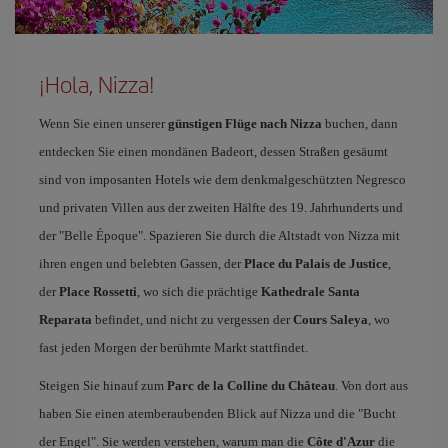
¡Hola, Nizza!
Wenn Sie einen unserer
günstigen Flüge nach Nizza
buchen, dann
entdecken Sie einen mondänen Badeort, dessen Straßen gesäumt
sind von imposanten Hotels wie dem denkmalgeschützten Negresco
und privaten Villen aus der zweiten Hälfte des 19. Jahrhunderts und
der "Belle Époque". Spazieren Sie durch die Altstadt von Nizza mit
ihren engen und belebten Gassen, der
Place du Palais de Justice
,
der
Place Rossetti
, wo sich die prächtige
Kathedrale Santa
Reparata
befindet, und nicht zu vergessen der
Cours Saleya
, wo
fast jeden Morgen der berühmte Markt stattfindet.
Steigen Sie hinauf zum
Parc de la Colline du Château
. Von dort aus
haben Sie einen atemberaubenden Blick auf Nizza und die "Bucht
der Engel". Sie werden verstehen, warum man die
Côte d'Azur
die