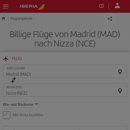
Skip to main content
Flugangebote
Billige Flüge von Madrid (MAD)
nach Nizza (NCE)
FLUG
ABFLUGORT
REISEZIEL
Wählen
Hin- und Rückreise
Sie
eine
Mit Avios bezahlen
Option