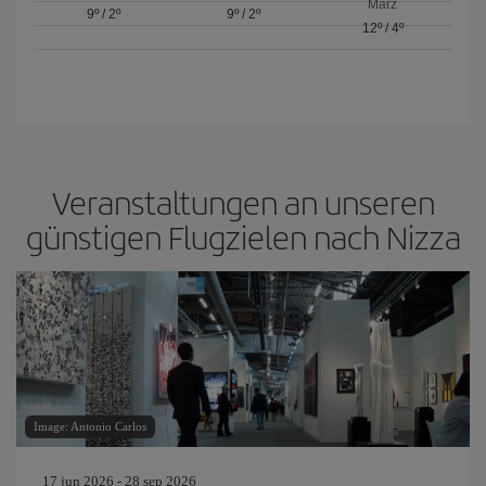
März
9º
/
2º
9º
/
2º
12º
/
4º
Veranstaltungen an unseren
günstigen Flugzielen nach Nizza
Image: Antonio Carlos
17 jun 2026 - 28 sep 2026