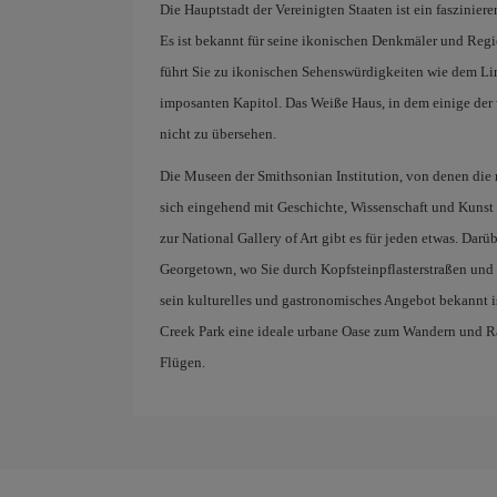
Die Hauptstadt der Vereinigten Staaten ist ein fasziniere
Es ist bekannt für seine ikonischen Denkmäler und Reg
führt Sie zu ikonischen Sehenswürdigkeiten wie dem
imposanten Kapitol. Das Weiße Haus, in dem einige der 
nicht zu übersehen.
Die Museen der Smithsonian Institution, von denen die m
sich eingehend mit Geschichte, Wissenschaft und Kunst
zur National Gallery of Art gibt es für jeden etwas. Darü
Georgetown, wo Sie durch Kopfsteinpflasterstraßen und
sein kulturelles und gastronomisches Angebot bekannt is
Creek Park eine ideale urbane Oase zum Wandern und Ra
Flügen.