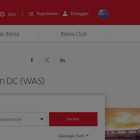
Registrieren
Einloggen
Hilfe
is Iberia
Iberia Club
on DC (WAS)
rwachsener
Suchen
in
mat Tag/Monat/Jahr ein
Günstiger Tarif