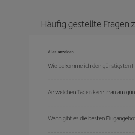
Häufig gestellte Fragen
Alles anzeigen
Wie bekomme ich den günstigsten F
Sie können bei Ihrem Flugticket von Madrid nach
den Rückreisedaten und -zeiten flexibel sein könn
An welchen Tagen kann man am güns
Um herauszufinden, an welchen Tagen Sie am güns
Sie abfliegen, wohin Sie fliegen wollen und wann 
Wann gibt es die besten Flugangeb
Tage
, sowohl für den Hin- als auch für den Rück
anbieten: Einige
Flugzeiten
können Ihnen sogar no