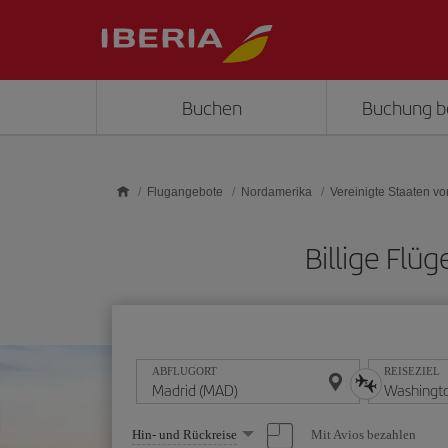
Skip to main content
Buchen
Buchung b
Flugangebote
Nordamerika
Vereinigte Staaten v
Billige Fl
ABFLUGORT
REISEZIEL
Wählen
Mit Avios bezahlen
Hin- und Rückreise