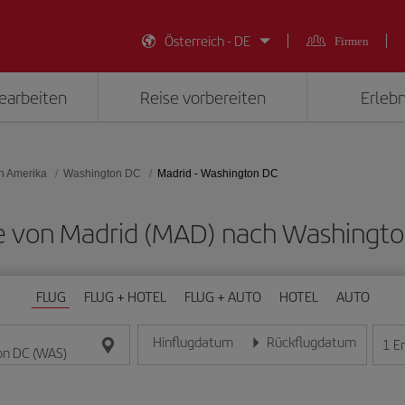
Österreich - DE
Firmen
earbeiten
Reise vorbereiten
Erlebn
on Amerika
Washington DC
Madrid - Washington DC
üge von Madrid (MAD) nach Washingt
FLUG
FLUG + HOTEL
FLUG + AUTO
HOTEL
AUTO
Hinflugdatum
Rückflugdatum
1
E
Geben Sie das Datum im Format Tag/Monat/Jahr e
Geben Sie das Datum im For