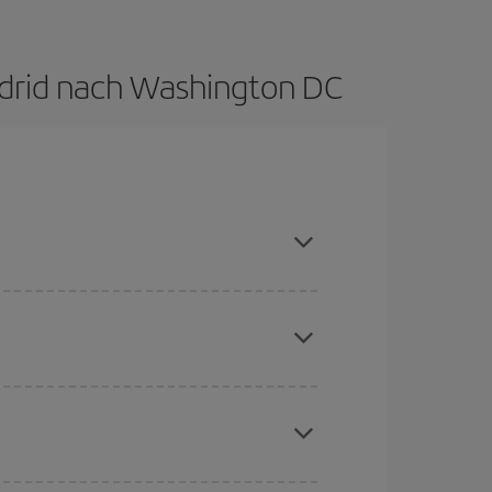
adrid nach Washington DC
e Hauptsaison meiden, frühzeitig buchen und bei
chine für günstige Flüge
. Sagen Sie uns, wo
e Anfrage, sondern auch für nahegelegene
erschiedenen Flugoptionen an, die wir jeden Tag