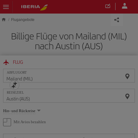
Skip to main content
Flugangebote
Billige Flüge von Mailand (MIL)
nach Austin (AUS)
FLUG
ABFLUGORT
REISEZIEL
Wählen
Hin- und Rückreise
Sie
eine
Mit Avios bezahlen
Option