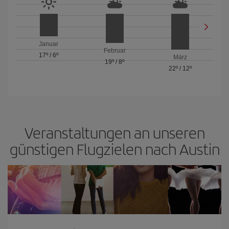
Januar
Februar
17º
/
6º
März
19º
/
8º
22º
/
12º
Veranstaltungen an unseren
günstigen Flugzielen nach Austin