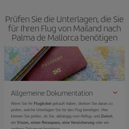
die besten Preise zu finden, müssen Sie
frühzeitig planen und
flexibel sein.
Normalerweise sind die Tickets um so günstiger,
je
Prüfen Sie die Unterlagen, die Sie
früher
Sie Ihre Flüge buchen. Wenn Sie außerdem bei der Suche
nach Flügen die Reisedaten und -zeiten ein wenig offen lassen,
für Ihren Flug von Mailand nach
können Sie unter
den günstigsten Preisen wählen.
Palma de Mallorca benötigen
Allgemeine Dokumentation
Wenn Sie Ihr
Flugticket
gekauft haben, denken Sie daran zu
prüfen, welche Unterlagen Sie für den Flug benötigen. Hier
können Sie prüfen, ob Sie, abhängig vom Abflug- und
Zielort
,
ein
Visum, einen Reisepass, eine Versicherung
oder ein
anderes Dokument benötigen.