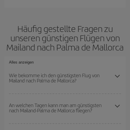
Häufig gestellte Fragen zu
unseren günstigen Flügen von
Mailand nach Palma de Mallorca
Alles anzeigen
Wie bekomme ich den günstigsten Flug von
Mailand nach Palma de Mallorca?
Sie können bei Ihrem Flugticket von Mailand nach Palma de
Mallorca-dest sparen und den günstigsten Flug bekommen, wenn
An welchen Tagen kann man am günstigsten
nach Mailand-Palma de Mallorca fliegen?
Sie die Hauptsaison meiden, frühzeitig buchen und bei den
Rückreisedaten und -zeiten flexibel sein können.
Um herauszufinden, an welchen Tagen Sie am günstigsten fliegen