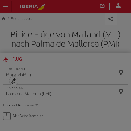
Skip to main content
Flugangebote
Billige Flüge von Mailand (MIL)
nach Palma de Mallorca (PMI)
FLUG
ABFLUGORT
REISEZIEL
Wählen
Hin- und Rückreise
Sie
eine
Mit Avios bezahlen
Option