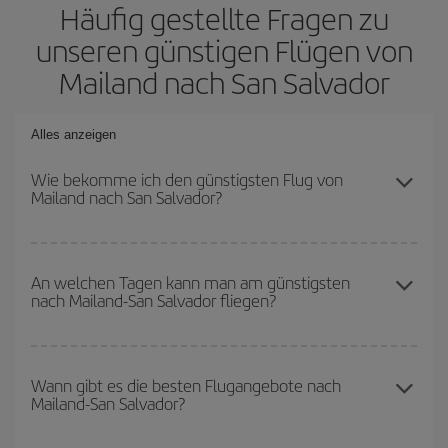
Häufig gestellte Fragen zu
unseren günstigen Flügen von
Mailand nach San Salvador
Alles anzeigen
Wie bekomme ich den günstigsten Flug von
Mailand nach San Salvador?
Sie können bei Ihrem Flugticket von Mailand nach San Salvador-
dest sparen und den günstigsten Flug bekommen, wenn Sie die
An welchen Tagen kann man am günstigsten
nach Mailand-San Salvador fliegen?
Hauptsaison meiden, frühzeitig buchen und bei den
Rückreisedaten und -zeiten flexibel sein können.
Um herauszufinden, an welchen Tagen Sie am günstigsten fliegen
können, starten Sie einfach eine Suche auf unserer
Wann gibt es die besten Flugangebote nach
Mailand-San Salvador?
Suchmaschine für günstige Flüge
. Sagen Sie uns, wo Sie
abfliegen, wohin Sie fliegen wollen und wann Sie reisen möchten.
Wir zeigen Ihnen die günstigsten Flüge, nicht nur
für Ihre