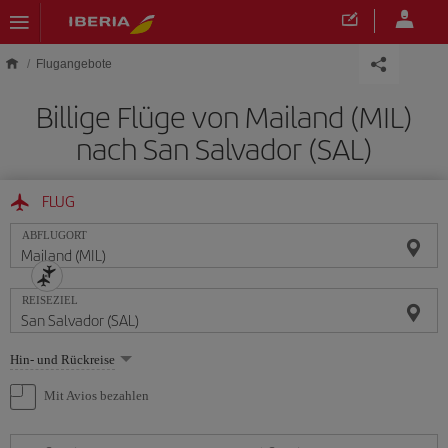
Skip to main content
Flugangebote
Billige Flüge von Mailand (MIL)
nach San Salvador (SAL)
FLUG
ABFLUGORT
REISEZIEL
Wählen
Hin- und Rückreise
Sie
eine
Mit Avios bezahlen
Option