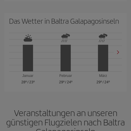
Das Wetter in Baltra Galapagosinseln
Januar
Februar
März
28º
/
23º
29º
/
24º
29º
/
24º
Veranstaltungen an unseren
günstigen Flugzielen nach Baltra