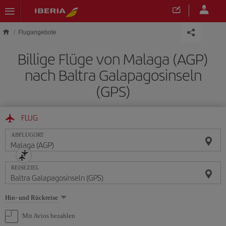
Skip to main content
Flugangebote
Billige Flüge von Malaga (AGP)
nach Baltra Galapagosinseln
(GPS)
FLUG
ABFLUGORT
REISEZIEL
Wählen
Hin- und Rückreise
Sie
eine
Mit Avios bezahlen
Option