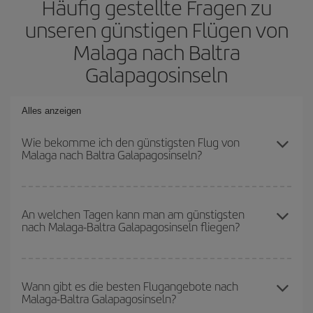
Häufig gestellte Fragen zu
unseren günstigen Flügen von
Malaga nach Baltra
Galapagosinseln
Alles anzeigen
Wie bekomme ich den günstigsten Flug von
Malaga nach Baltra Galapagosinseln?
Sie können bei Ihrem Flugticket von Malaga nach Baltra
Galapagosinseln-dest sparen und den günstigsten Flug
An welchen Tagen kann man am günstigsten
nach Malaga-Baltra Galapagosinseln fliegen?
bekommen, wenn Sie die Hauptsaison meiden, frühzeitig buchen
und bei den Rückreisedaten und -zeiten flexibel sein können.
Um herauszufinden, an welchen Tagen Sie am günstigsten fliegen
können, starten Sie einfach eine Suche auf unserer
Wann gibt es die besten Flugangebote nach
Malaga-Baltra Galapagosinseln?
Suchmaschine für günstige Flüge
. Sagen Sie uns, wo Sie
abfliegen, wohin Sie fliegen wollen und wann Sie reisen möchten.