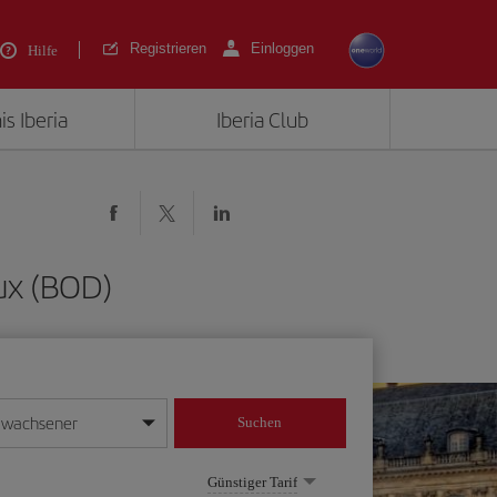
Registrieren
Einloggen
Hilfe
is Iberia
Iberia Club
ux (BOD)
rwachsener
Suchen
in
mat Tag/Monat/Jahr ein
Günstiger Tarif