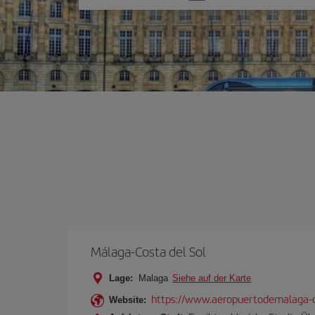
Sie
eine
Option
Málaga-Costa del Sol
Lage:
Malaga
Siehe auf der Karte
https://www.aeropuertodemalaga-c
Website: