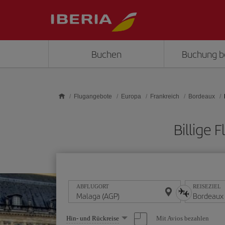
Skip to main content
Buchen
Buchung b
Flugangebote
Europa
Frankreich
Bordeaux
Billige
ABFLUGORT
REISEZIEL
Wählen
Mit Avios bezahlen
Hin- und Rückreise