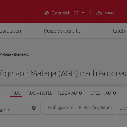
Österreich - DE
Firmen
earbeiten
Reise vorbereiten
Erlebn
Malaga - Bordeaux
 Flüge von Malaga (AGP) nach Bordea
FLUG
FLUG + HOTEL
FLUG + AUTO
HOTEL
AUTO
Hinflugdatum
Rückflugdatum
1
E
Geben Sie das Datum im Format Tag/Monat/Jahr e
Geben Sie das Datum im For