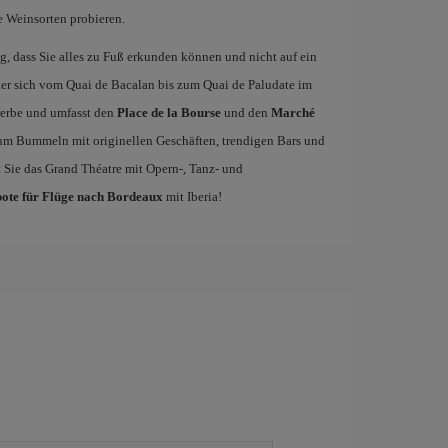
e Weinsorten probieren.
ug, dass Sie alles zu Fuß erkunden können und nicht auf ein
der sich vom Quai de Bacalan bis zum Quai de Paludate im
erbe und umfasst den
Place de la Bourse
und den
Marché
zum Bummeln mit originellen Geschäften, trendigen Bars und
 Sie das Grand Théatre mit Opern-, Tanz- und
ote für Flüge nach Bordeaux
mit Iberia!