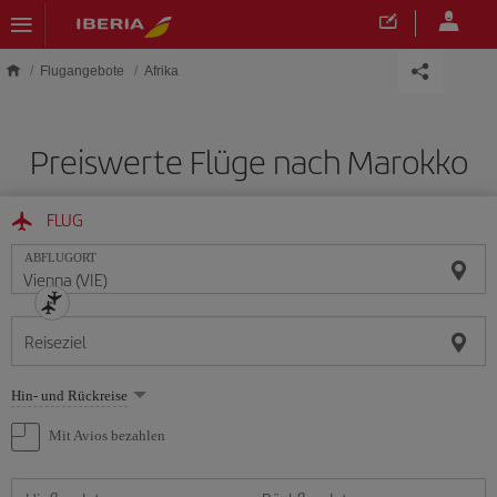
Skip to main content
Flugangebote
Afrika
Preiswerte Flüge nach Marokko
FLUG
ABFLUGORT
Reiseziel
Wählen
Hin- und Rückreise
Sie
eine
Mit Avios bezahlen
Option