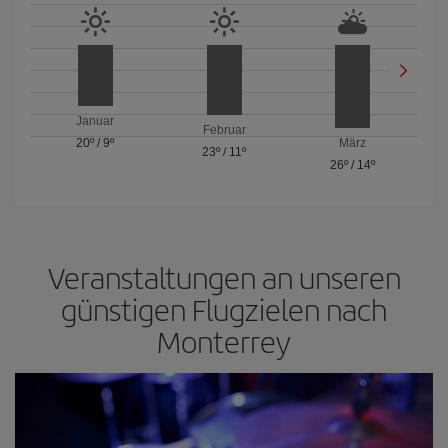
Januar
Februar
20º
/
9º
März
23º
/
11º
26º
/
14º
Veranstaltungen an unseren
günstigen Flugzielen nach
Monterrey