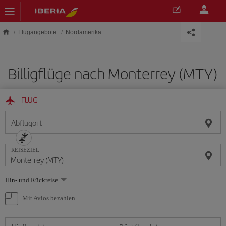
Skip to main content
Flugangebote
Nordamerika
Billigflüge nach Monterrey (MTY)
FLUG
Abflugort
REISEZIEL
Wählen
Hin- und Rückreise
Sie
eine
Mit Avios bezahlen
Option