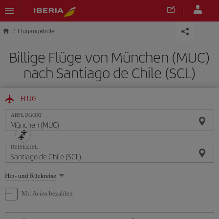
Skip to main content
Flugangebote
Billige Flüge von München (MUC)
nach Santiago de Chile (SCL)
FLUG
ABFLUGORT
REISEZIEL
Wählen
Hin- und Rückreise
Sie
eine
Mit Avios bezahlen
Option