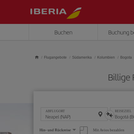
Skip to main content
Buchen
Buchung b
Flugangebote
Südamerika
Kolumbien
Bogota
Billig
ABFLUGORT
REISEZIEL
Wählen
Mit Avios bezahlen
Hin- und Rückreise