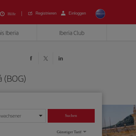
Registrieren
Einloggen
Hilfe
is Iberia
Iberia Club
á (BOG)
rwachsener
Suchen
in
mat Tag/Monat/Jahr ein
Günstiger Tarif