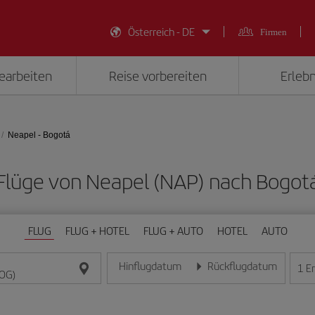
Österreich - DE
Firmen
earbeiten
Reise vorbereiten
Erlebn
Neapel - Bogotá
e Flüge von Neapel (NAP) nach Bogot
FLUG
FLUG + HOTEL
FLUG + AUTO
HOTEL
AUTO
Hinflugdatum
Rückflugdatum
1
E
Geben Sie das Datum im Format Tag/Monat/Jahr e
Geben Sie das Datum im For