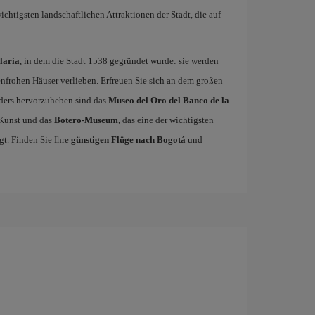
wichtigsten landschaftlichen Attraktionen der Stadt, die auf
laria
, in dem die Stadt 1538 gegründet wurde: sie werden
benfrohen Häuser verlieben. Erfreuen Sie sich an dem großen
ders hervorzuheben sind das
Museo del Oro del Banco de la
Kunst und das
Botero-Museum
, das eine der wichtigsten
t. Finden Sie Ihre
günstigen Flüge nach Bogotá
und