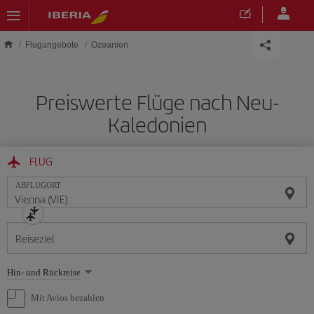
Skip to main content
Flugangebote
Ozeanien
Preiswerte Flüge nach Neu-
Kaledonien
FLUG
ABFLUGORT
Reiseziel
Wählen
Hin- und Rückreise
Sie
eine
Mit Avios bezahlen
Option