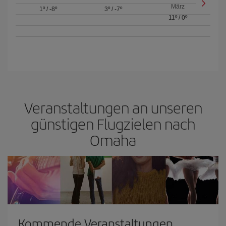
März
1º
/
-8º
3º
/
-7º
11º
/
0º
Veranstaltungen an unseren
günstigen Flugzielen nach
Omaha
Kommende Veranstaltungen