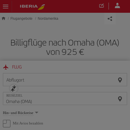
Skip to main content
Flugangebote
Nordamerika
Billigflüge nach Omaha (OMA)
von 925 €
FLUG
Abflugort
REISEZIEL
Wählen
Hin- und Rückreise
Sie
eine
Mit Avios bezahlen
Option