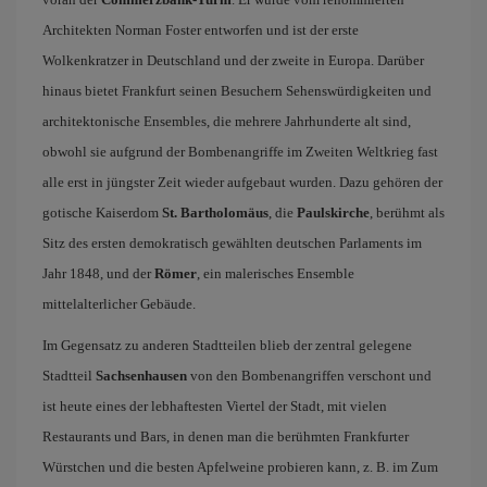
Architekten Norman Foster entworfen und ist der erste
Wolkenkratzer in Deutschland und der zweite in Europa. Darüber
hinaus bietet Frankfurt seinen Besuchern Sehenswürdigkeiten und
architektonische Ensembles, die mehrere Jahrhunderte alt sind,
obwohl sie aufgrund der Bombenangriffe im Zweiten Weltkrieg fast
alle erst in jüngster Zeit wieder aufgebaut wurden. Dazu gehören der
gotische Kaiserdom
St. Bartholomäus
, die
Paulskirche
, berühmt als
Sitz des ersten demokratisch gewählten deutschen Parlaments im
Jahr 1848, und der
Römer
, ein malerisches Ensemble
mittelalterlicher Gebäude.
Im Gegensatz zu anderen Stadtteilen blieb der zentral gelegene
Stadtteil
Sachsenhausen
von den Bombenangriffen verschont und
ist heute eines der lebhaftesten Viertel der Stadt, mit vielen
Restaurants und Bars, in denen man die berühmten Frankfurter
Würstchen und die besten Apfelweine probieren kann, z. B. im Zum