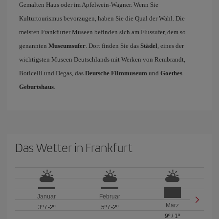
Gemalten Haus oder im Apfelwein-Wagner. Wenn Sie
Kulturtourismus bevorzugen, haben Sie die Qual der Wahl. Die
meisten Frankfurter Museen befinden sich am Flussufer, dem so
genannten
Museumsufer
. Dort finden Sie das
Städel
, eines der
wichtigsten Museen Deutschlands mit Werken von Rembrandt,
Boticelli und Degas, das
Deutsche Filmmuseum
und
Goethes
Geburtshaus
.
Das Wetter in Frankfurt
Januar
Februar
März
3º
/
-2º
5º
/
-2º
9º
/
1º