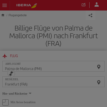
Skip to main content
Flugangebote
Billige Flüge von Palma de
Mallorca (PMI) nach Frankfurt
(FRA)
FLUG
ABFLUGORT
REISEZIEL
Wählen
Hin- und Rückreise
Sie
eine
Mit Avios bezahlen
Option