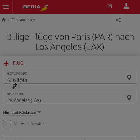
Skip to main content
Flugangebote
Billige Flüge von Paris (PAR) nach
Los Angeles (LAX)
FLUG
ABFLUGORT
REISEZIEL
Wählen
Hin- und Rückreise
Sie
eine
Mit Avios bezahlen
Option