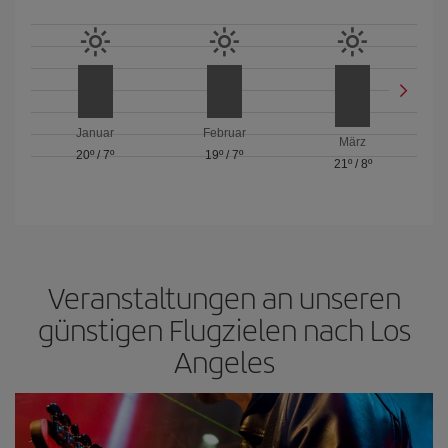
Januar
Februar
März
20º
/
7º
19º
/
7º
21º
/
8º
Veranstaltungen an unseren
günstigen Flugzielen nach Los
Angeles