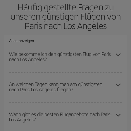
Häufig gestellte Fragen zu
unseren günstigen Flügen von
Paris nach Los Angeles
Alles anzeigen
Wie bekomme ich den günstigsten Flug von Paris
nach Los Angeles?
Sie können bei Ihrem Flugticket von Paris nach Los Angeles-dest
sparen und den günstigsten Flug bekommen, wenn Sie die
An welchen Tagen kann man am günstigsten
nach Paris-Los Angeles fliegen?
Hauptsaison meiden, frühzeitig buchen und bei den
Rückreisedaten und -zeiten flexibel sein können.
Um herauszufinden, an welchen Tagen Sie am günstigsten fliegen
können, starten Sie einfach eine Suche auf unserer
Wann gibt es die besten Flugangebote nach Paris-
Los Angeles?
Suchmaschine für günstige Flüge
. Sagen Sie uns, wo Sie
abfliegen, wohin Sie fliegen wollen und wann Sie reisen möchten.