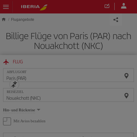
Skip to main content
Flugangebote
Billige Flüge von Paris (PAR) nach
Nouakchott (NKC)
FLUG
ABFLUGORT
REISEZIEL
Wählen
Hin- und Rückreise
Sie
eine
Mit Avios bezahlen
Option