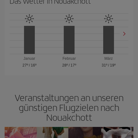
Das Wetter in Nouakchott
Januar
Februar
März
27º
/
16º
28º
/
17º
31º
/
19º
Veranstaltungen an unseren
günstigen Flugzielen nach
Nouakchott