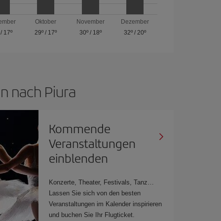
ember
Oktober
November
Dezember
/
17º
29º
/
17º
30º
/
18º
32º
/
20º
n nach Piura
Kommende
Veranstaltungen
einblenden
Konzerte, Theater, Festivals, Tanz…
Lassen Sie sich von den besten
Veranstaltungen im Kalender inspirieren
und buchen Sie Ihr Flugticket.