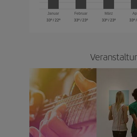
Januar
Februar
März
Ap
33º
/
22º
33º
/
23º
33º
/
23º
33º
Veranstaltu