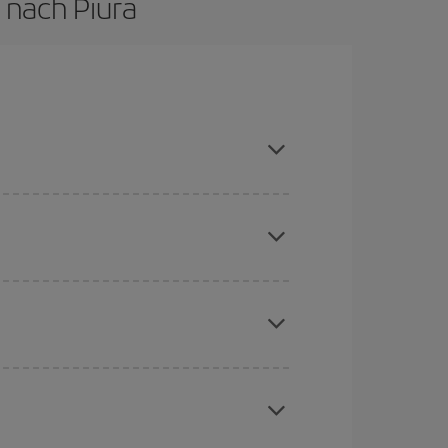
 nach Piura
hen und bei den Rückreisedaten und -zeiten
Angebote an und lassen Sie sich inspirieren: Sie
chine für günstige Flüge
. Sagen Sie uns, wo
e Anfrage, sondern auch für nahegelegene
erschiedenen Flugoptionen an, die wir jeden Tag
aber Weihnachten, Ostern und die Schulferien
to günstiger sind die Preise.