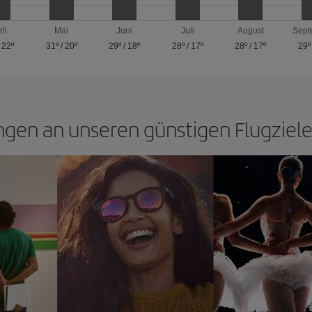
ril
Mai
Juni
Juli
August
Sept
/
22º
31º
/
20º
29º
/
18º
28º
/
17º
28º
/
17º
29º
ngen an unseren günstigen Flugziele