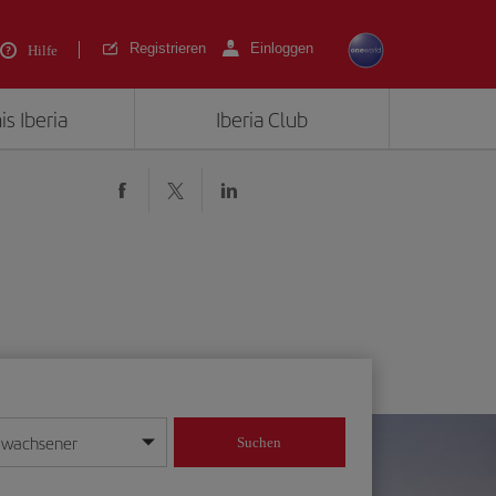
Registrieren
Einloggen
Hilfe
is Iberia
Iberia Club
rwachsener
Suchen
in
mat Tag/Monat/Jahr ein