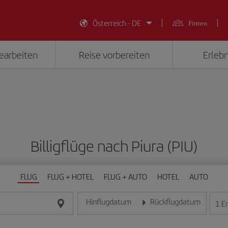
Österreich - DE
Firmen
earbeiten
Reise vorbereiten
Erlebn
Billigflüge nach Piura (PIU)
FLUG
FLUG + HOTEL
FLUG + AUTO
HOTEL
AUTO
Hinflugdatum
Rückflugdatum
1
E
Geben Sie das Datum im Format Tag/Monat/Jahr e
Geben Sie das Datum im For