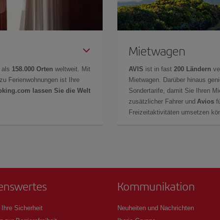
Mietwagen
 als
158.000 Orten
weltweit. Mit
AVIS
ist in fast
200 Ländern
ve
zu Ferienwohnungen ist Ihre
Mietwagen. Darüber hinaus gen
oking.com lassen Sie die Welt
Sondertarife, damit Sie Ihren M
zusätzlicher Fahrer und
Avios
fü
Freizeitaktivitäten umsetzen k
enswertes
Kommunikation
 Ihre Sicherheit
Neuheiten und Nachrichten