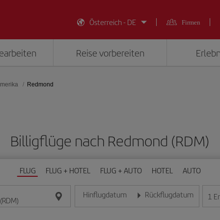
Österreich - DE
Firmen
earbeiten
Reise vorbereiten
Erlebn
Amerika
Redmond
Billigflüge nach Redmond (RDM)
FLUG
FLUG + HOTEL
FLUG + AUTO
HOTEL
AUTO
Hinflugdatum
Rückflugdatum
1
E
Geben Sie das Datum im Format Tag/Monat/Jahr e
Geben Sie das Datum im For