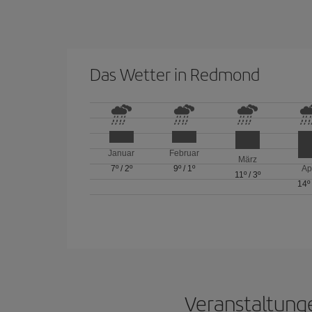
Das Wetter in Redmond
Januar
Februar
März
7º
/
2º
9º
/
1º
Ap
11º
/
3º
14º
Veranstaltung