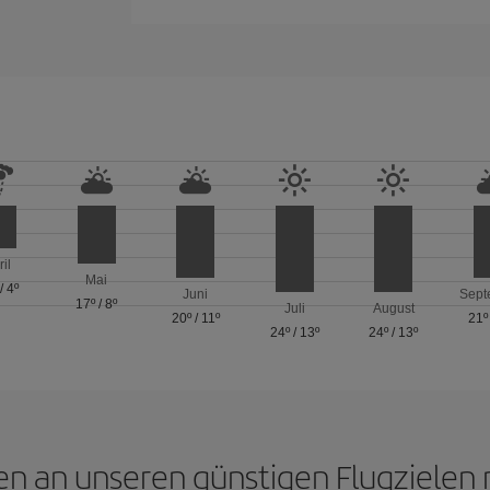
ril
Mai
/
4º
Juni
Sept
17º
/
8º
Juli
August
20º
/
11º
21º
24º
/
13º
24º
/
13º
en an unseren günstigen Flugziele