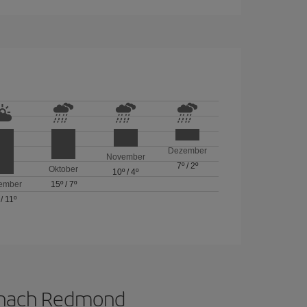
Dezember
November
7º
/
2º
Oktober
10º
/
4º
ember
15º
/
7º
/
11º
n nach Redmond