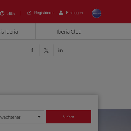
Registrieren
Einloggen
Hilfe
is Iberia
Iberia Club
rwachsener
Suchen
in
mat Tag/Monat/Jahr ein