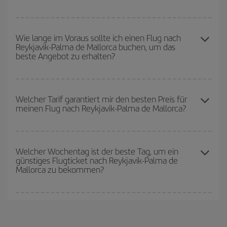
abfliegen, wohin Sie fliegen wollen und wann Sie reisen möchten.
Wir zeigen Ihnen die günstigsten Flüge, nicht nur
für Ihre
Die günstigsten Flüge erhalten Sie, wenn Sie
außerhalb der
Anfrage, sondern auch für nahegelegene Tage
, sowohl für den
Hochsaison
reisen. Es hängt zwar auch von Ihrem Reiseziel ab,
Wie lange im Voraus sollte ich einen Flug nach
Hin- als auch für den Rückflug, damit Sie das beste Angebot
Reykjavik-Palma de Mallorca buchen, um das
aber Weihnachten, Ostern und die Schulferien sind im Allgemeinen
finden können. Schauen Sie sich auch die verschiedenen
beste Angebot zu erhalten?
Hochsaison. Und, besonders wenn Sie einen Wochenendtripp
Flugoptionen an, die wir jeden Tag anbieten: Einige
Flugzeiten
planen:
Je früher
Sie Ihren Flug buchen, desto günstiger sind die
können Ihnen sogar noch mehr Preisvorteile bieten.
Preise.
Je früher Sie Ihre Flüge
buchen, desto günstiger werden die
Preise sein. Die Preise richten sich nach der Anzahl der
Welcher Tarif garantiert mir den besten Preis für
meinen Flug nach Reykjavik-Palma de Mallorca?
verfügbaren Plätze auf dem Flug und danach, ob die günstigsten
(Economy-)Tarife verfügbar oder ausverkauft sind. Deshalb ist es
von
grundlegender Bedeutung,
frühzeitig zu buchen, um
Bei Iberia haben wir verschiedene Tarife, um Ihnen den besten
günstige Flüge
zu bekommen.
Preis je nach ihren Reisewünschen zu garantieren. Der Basic-Tarif
Welcher Wochentag ist der beste Tag, um ein
günstiges Flugticket nach Reykjavik-Palma de
bietet Ihnen den günstigsten Flug.
Mallorca zu bekommen?
Sie können an jedem Tag der Woche günstige Flüge finden. Um
die besten Preise zu finden, müssen Sie
frühzeitig planen und
flexibel sein.
Normalerweise sind die Tickets um so günstiger,
je