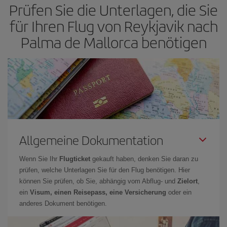
Prüfen Sie die Unterlagen, die Sie
früher
Sie Ihre Flüge buchen. Wenn Sie außerdem bei der Suche
nach Flügen die Reisedaten und -zeiten ein wenig offen lassen,
für Ihren Flug von Reykjavik nach
können Sie unter
den günstigsten Preisen wählen.
Palma de Mallorca benötigen
Allgemeine Dokumentation
Wenn Sie Ihr
Flugticket
gekauft haben, denken Sie daran zu
prüfen, welche Unterlagen Sie für den Flug benötigen. Hier
können Sie prüfen, ob Sie, abhängig vom Abflug- und
Zielort
,
ein
Visum, einen Reisepass, eine Versicherung
oder ein
anderes Dokument benötigen.