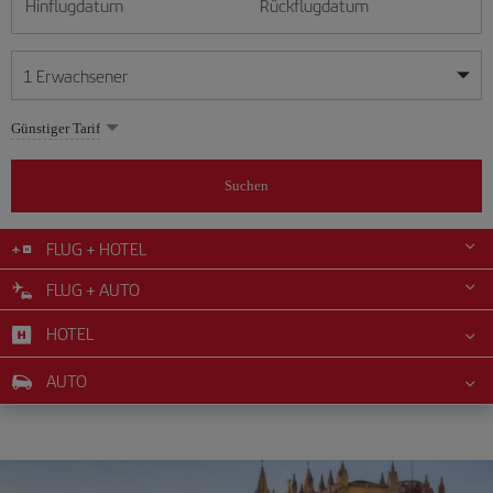
Hinflugdatum
Rückflugdatum
1
Erwachsener
Meine Daten sind flexibel
Meine Daten sind flexibel
Günstiger Tarif
1
+
Erwachsener
August
August
2026
2026
Über 11 Jahre
Suchen
Lunes
Lunes
Martes
Martes
Miércoles
Miércoles
Jueves
Jueves
Viernes
Viernes
Sábado
Sábado
Domingo
Domingo
Mo
Mo
Di
Di
Mi
Mi
Do
Do
Fr
Fr
Sa
Sa
So
So
0
+
Kind
2 bis 11 Jahren
FLUG + HOTEL
1
1
2
2
3
3
4
4
5
5
6
6
7
7
8
8
9
9
FLUG + AUTO
0
+
Kleinkind
10
10
11
11
12
12
13
13
14
14
15
15
16
16
Unter 2 Jahren
HOTEL
17
17
18
18
19
19
20
20
21
21
22
22
23
23
24
24
25
25
26
26
27
27
28
28
29
29
30
30
AUTO
31
31