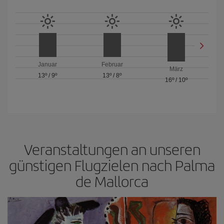
Januar
Februar
März
13º
/
9º
13º
/
8º
16º
/
10º
Veranstaltungen an unseren
günstigen Flugzielen nach Palma
de Mallorca