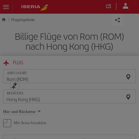
Skip to main content
Flugangebote
Billige Flüge von Rom (ROM)
nach Hong Kong (HKG)
FLUG
ABFLUGORT
REISEZIEL
Wählen
Hin- und Rückreise
Sie
eine
Mit Avios bezahlen
Option