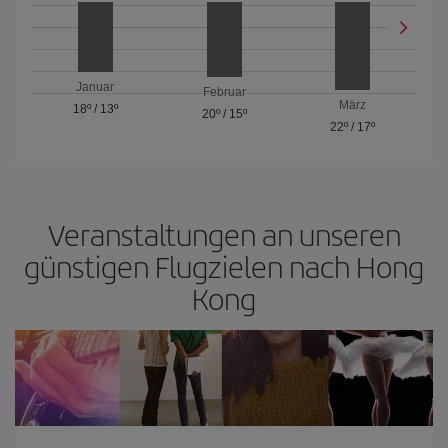
Januar
Februar
März
18º
/
13º
20º
/
15º
22º
/
17º
Veranstaltungen an unseren
günstigen Flugzielen nach Hong
Kong