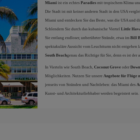
Miami
ist ein echtes
Paradies
mit tropischem Klima und
Die Stadt ist mit keiner anderen Stadt in den USA vergl
Miami und entdecken Sie das Beste, was die USA und die 
Schlendern Sie durch das kubanische Viertel
Little Hav
Sie entlang endloser, unberührter Strände, etwa im
Bill 
spektakuläre Aussicht vom Leuchtturm nicht entgehen la
South Beach
genau das Richtige für Sie, denn es ist der
In Vierteln wie South Beach,
Coconut Grove
oder
Down
Möglichkeiten. Nutzen Sie unsere
Angebote für Flüge
jenseits von Stränden und Nachtleben: das Miami des
Ar
Kunst- und Architekturliebhaber werden begeistert sein.