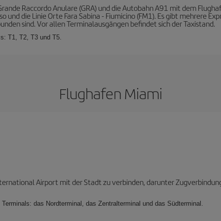
Grande Raccordo Anulare (GRA) und die Autobahn A91 mit dem Flughafen
o und die Linie Orte Fara Sabina - Fiumicino (FM1). Es gibt mehrere Exp
bunden sind. Vor allen Terminalausgängen befindet sich der Taxistand.
s: T1, T2, T3 und T5.
Flughafen Miami
nternational Airport mit der Stadt zu verbinden, darunter Zugverbindu
 Terminals: das Nordterminal, das Zentralterminal und das Südterminal.