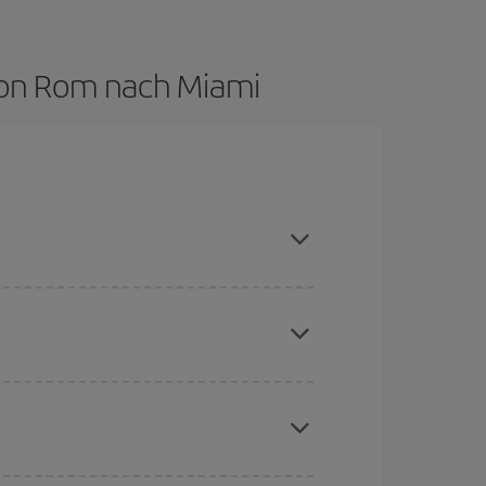
 von Rom nach Miami
son meiden, frühzeitig buchen und bei den
chine für günstige Flüge
. Sagen Sie uns, wo
e Anfrage, sondern auch für nahegelegene
erschiedenen Flugoptionen an, die wir jeden Tag