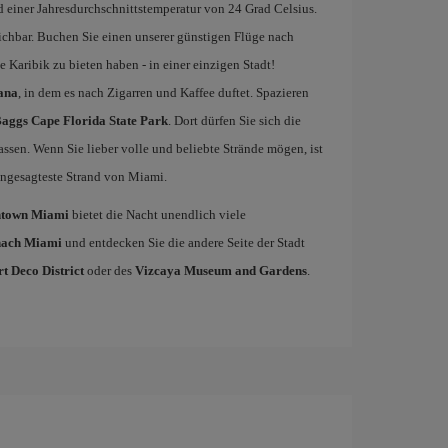
 einer Jahresdurchschnittstemperatur von 24 Grad Celsius.
eichbar. Buchen Sie einen unserer günstigen Flüge nach
Karibik zu bieten haben - in einer einzigen Stadt!
ana
, in dem es nach Zigarren und Kaffee duftet. Spazieren
Baggs Cape Florida State Park
. Dort dürfen Sie sich die
ssen. Wenn Sie lieber volle und beliebte Strände mögen, ist
 angesagteste Strand von Miami.
town Miami
bietet die Nacht unendlich viele
 nach Miami
und entdecken Sie die andere Seite der Stadt
t Deco District
oder des
Vizcaya Museum and Gardens
.