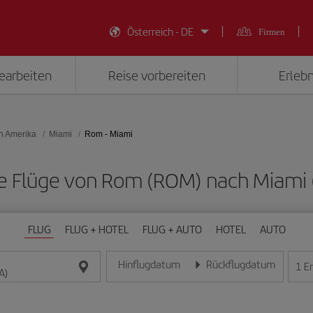
Österreich - DE
Firmen
earbeiten
Reise vorbereiten
Erlebn
on Amerika
Miami
Rom - Miami
ige Flüge von Rom (ROM) nach Miami 
FLUG
FLUG + HOTEL
FLUG + AUTO
HOTEL
AUTO
Hinflugdatum
Rückflugdatum
1
E
Geben Sie das Datum im Format Tag/Monat/Jahr e
Geben Sie das Datum im For