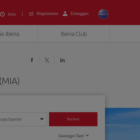
Registrieren
Einloggen
Hilfe
is Iberia
Iberia Club
(MIA)
rwachsener
Suchen
in
mat Tag/Monat/Jahr ein
Günstiger Tarif