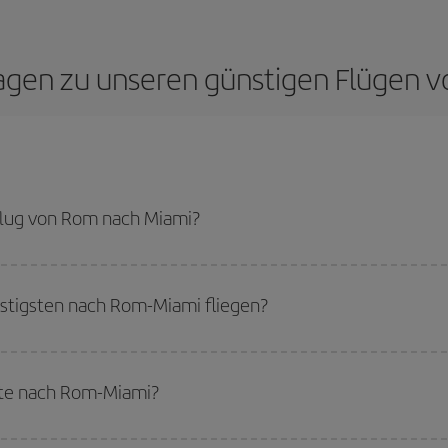
ragen zu unseren günstigen Flügen
lug von Rom nach Miami?
ami-dest sparen und den günstigsten Flug bekommen, wenn Sie die Hauptsai
tigsten nach Rom-Miami fliegen?
tigsten fliegen können, starten Sie einfach eine Suche auf unserer
Suchmas
Sie reisen möchten. Wir zeigen Ihnen die günstigsten Flüge, nicht nur
für Ihr
ote nach Rom-Miami?
flug, damit Sie das beste Angebot finden können. Schauen Sie sich auch die v
ch mehr Preisvorteile bieten.