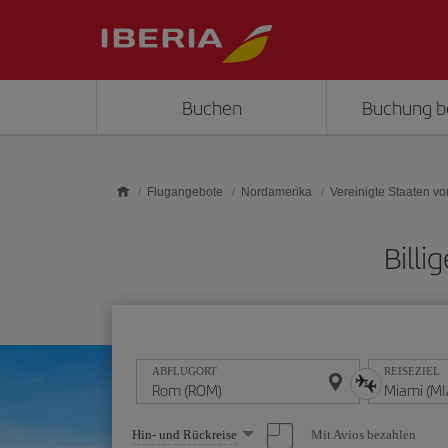
Skip to main content
Buchen
Buchung b
Flugangebote
Nordamerika
Vereinigte Staaten v
Bill
ABFLUGORT
REISEZIEL
Wählen
Mit Avios bezahlen
Hin- und Rückreise