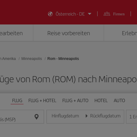
Österreich - DE
Firmen
earbeiten
Reise vorbereiten
Erlebn
on Amerika
Minneapolis
Rom - Minneapolis
 Flüge von Rom (ROM) nach Minneapol
FLUG
FLUG + HOTEL
FLUG + AUTO
HOTEL
AUTO
Hinflugdatum
Rückflugdatum
1
E
Geben Sie das Datum im Format Tag/Monat/Jahr e
Geben Sie das Datum im For