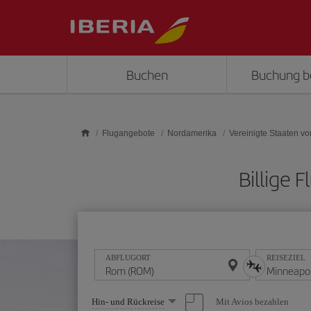
Skip to main content
Buchen
Buchung b
Flugangebote
Nordamerika
Vereinigte Staaten v
Billige
ABFLUGORT
REISEZIEL
Wählen
Mit Avios bezahlen
Hin- und Rückreise