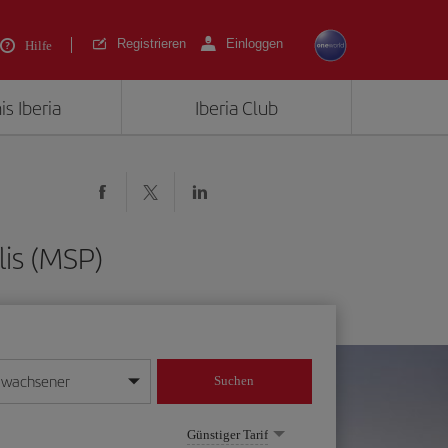
Registrieren
Einloggen
Hilfe
is Iberia
Iberia Club
is (MSP)
rwachsener
Suchen
in
mat Tag/Monat/Jahr ein
Günstiger Tarif