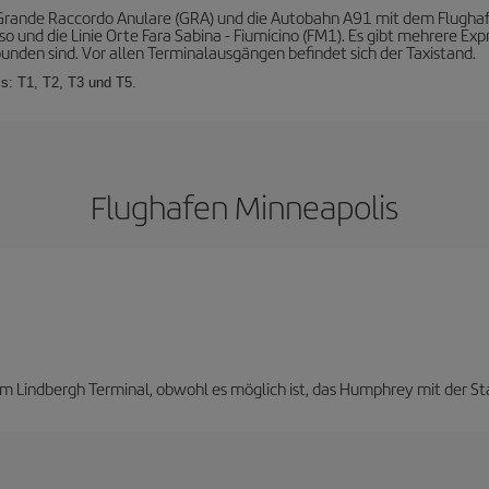
Grande Raccordo Anulare (GRA) und die Autobahn A91 mit dem Flughafen
o und die Linie Orte Fara Sabina - Fiumicino (FM1). Es gibt mehrere Exp
bunden sind. Vor allen Terminalausgängen befindet sich der Taxistand.
s: T1, T2, T3 und T5.
Flughafen Minneapolis
um Lindbergh Terminal, obwohl es möglich ist, das Humphrey mit der St