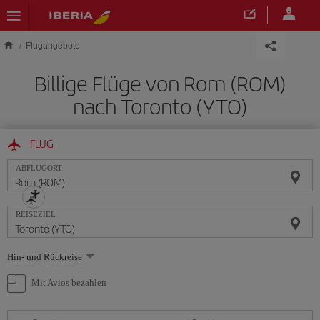
Skip to main content
Flugangebote
Billige Flüge von Rom (ROM)
nach Toronto (YTO)
FLUG
ABFLUGORT
REISEZIEL
Wählen
Hin- und Rückreise
Sie
eine
Mit Avios bezahlen
Option