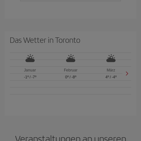
Das Wetter in Toronto
Januar
Februar
März
-1º
/
-7º
0º
/
-8º
4º
/
-4º
Veranstaltungen an unseren